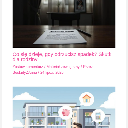
Co się dzieje, gdy odrzucisz spadek? Skutki
dla rodziny
Zostaw komentarz
/
Materiał zewnętrzny
/ Przez
BeskidyZAnna
/
24 lipca, 2025