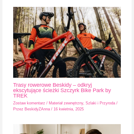
Trasy rowerowe Beskidy – odkryj
ekscytujące ścieżki Szczyrk Bike Park by
TREK
Zostaw komentarz
/
Materiał zewnętrzny
,
Szlaki i Przyroda
/
Przez
BeskidyZAnna
/
16 kwietnia, 2025