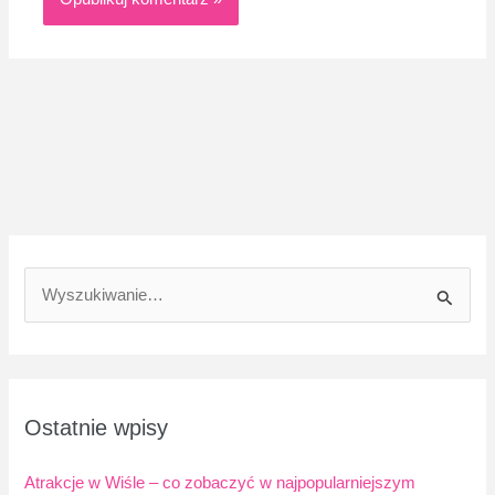
S
z
u
k
a
Ostatnie wpisy
j
d
Atrakcje w Wiśle – co zobaczyć w najpopularniejszym