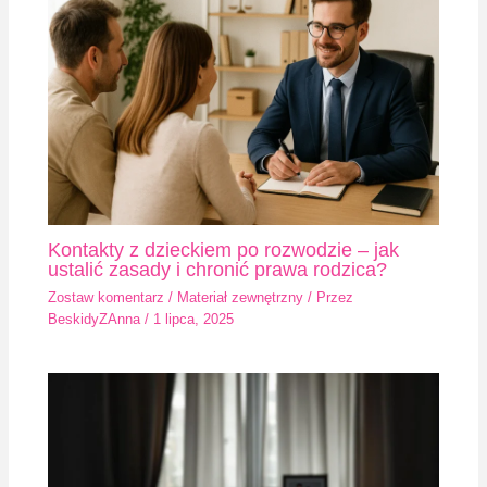
Kontakty z dzieckiem po rozwodzie – jak
ustalić zasady i chronić prawa rodzica?
Zostaw komentarz
/
Materiał zewnętrzny
/ Przez
BeskidyZAnna
/
1 lipca, 2025