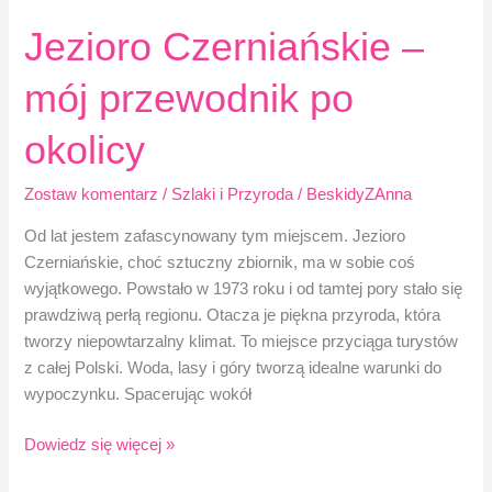
Jezioro Czerniańskie –
mój przewodnik po
okolicy
Zostaw komentarz
/
Szlaki i Przyroda
/
BeskidyZAnna
Od lat jestem zafascynowany tym miejscem. Jezioro
Czerniańskie, choć sztuczny zbiornik, ma w sobie coś
wyjątkowego. Powstało w 1973 roku i od tamtej pory stało się
prawdziwą perłą regionu. Otacza je piękna przyroda, która
tworzy niepowtarzalny klimat. To miejsce przyciąga turystów
z całej Polski. Woda, lasy i góry tworzą idealne warunki do
wypoczynku. Spacerując wokół
Jezioro
Dowiedz się więcej »
Czerniańskie