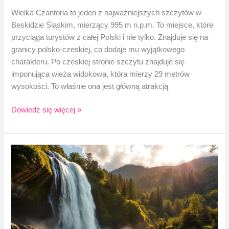
Wielka Czantoria to jeden z najważniejszych szczytów w
Beskidzie Śląskim, mierzący 995 m n.p.m. To miejsce, które
przyciąga turystów z całej Polski i nie tylko. Znajduje się na
granicy polsko-czeskiej, co dodaje mu wyjątkowego
charakteru. Po czeskiej stronie szczytu znajduje się
imponująca wieża widokowa, która mierzy 29 metrów
wysokości. To właśnie ona jest główną atrakcją
Wieża
Dowiedz się więcej »
widokowa
na
Czantorii
Wielkiej
w
Beskidach