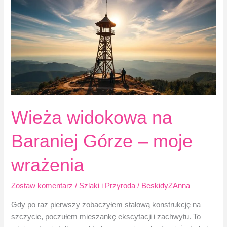
Beskidu
Śląskiego
Wieża widokowa na
Baraniej Górze – moje
wrażenia
Zostaw komentarz
/
Szlaki i Przyroda
/
BeskidyZAnna
Gdy po raz pierwszy zobaczyłem stalową konstrukcję na
szczycie, poczułem mieszankę ekscytacji i zachwytu. To