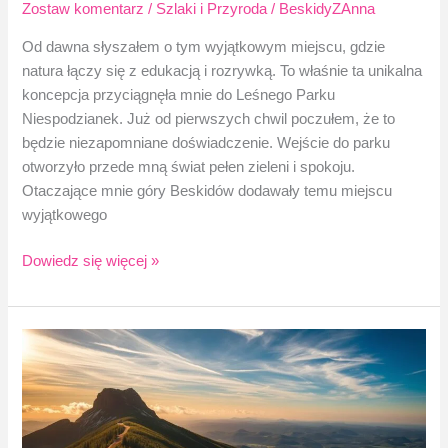
Zostaw komentarz
/
Szlaki i Przyroda
/
BeskidyZAnna
Od dawna słyszałem o tym wyjątkowym miejscu, gdzie
natura łączy się z edukacją i rozrywką. To właśnie ta unikalna
koncepcja przyciągnęła mnie do Leśnego Parku
Niespodzianek. Już od pierwszych chwil poczułem, że to
będzie niezapomniane doświadczenie. Wejście do parku
otworzyło przede mną świat pełen zieleni i spokoju.
Otaczające mnie góry Beskidów dodawały temu miejscu
wyjątkowego
Leśny
Dowiedz się więcej »
Park
Niespodzianek
w
Ustroniu
–
moja
wizyta