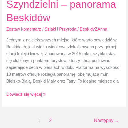
Szyndzielni – panorama
Beskidów
Zostaw komentarz
/
Szlaki i Przyroda
/
BeskidyZAnna
Jednym z najciekawszych miejsc, które warto odwiedzić w
Beskidach, jest wieża widokowa zlokalizowana przy górnej
stacji kolejki linowej. Zbudowana w 2015 roku, szybko stała
się ulubionym punktem turystów, którzy chcą podziwiać
zapierające dech w piersiach widoki. Platforma na wysokości
18 metrów oferuje rozległą panoramę, obejmującą m.in.
Bielsko-Białą, Beskid Mały oraz Tatry. To idealne miejsce dla
Wieża
Dowiedz się więcej »
widokowa
na
Szyndzielni
1
2
Następny
→
–