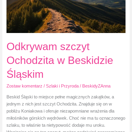
Odkrywam szczyt
Ochodzita w Beskidzie
Śląskim
Zostaw komentarz
/
Szlaki i Przyroda
/
BeskidyZAnna
Beskid Śląski to miejsce pełne magicznych zakątków, a
jednym z nich jest szczyt Ochodzita. Znajduje się on w
pobliżu Koniakowa i oferuje niezapomniane wrażenia dla
miłośników górskich wędrówek. Choć nie ma tu oznaczonego
szlaku, to właśnie ta nietypowość dodaje mu uroku.