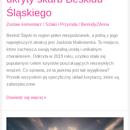
Śląskiego
Zostaw komentarz
/
Szlaki i Przyroda
/
BeskidyZAnna
Beskid Śląski to region pełen niespodzianek, a jedną z jego
największych atrakcji jest Jaskinia Malinowska. To miejsce,
które zachwyca swoją naturalną urodą i unikalnym
charakterem. Odkryta w 2019 roku, szybko stała się
popularnym celem turystów poszukujących niezwykłych
wrażeń. Co sprawia, że ta jaskinia jest tak wyjątkowa?
Przede wszystkim jej specyficzny układ korytarzy, które są
zabezpieczone
Jaskinia
Dowiedz się więcej »
Malinowska
–
ukryty
skarb