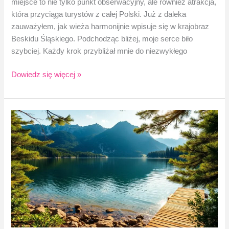
miejsce to nie tylko punkt obserwacyjny, ale również atrakcja,
która przyciąga turystów z całej Polski. Już z daleka
zauważyłem, jak wieża harmonijnie wpisuje się w krajobraz
Beskidu Śląskiego. Podchodząc bliżej, moje serce biło
szybciej. Każdy krok przybliżał mnie do niezwykłego
Wieża
Dowiedz się więcej »
widokowa
na
Baraniej
Górze
–
moje
wrażenia