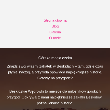
panorama
Beskidów
Strona główna
Blog
Galeria
O mnie
Górska magia czeka
Znajdź swój własny zakątek w Beskidach – tam, gdzie czas
płynie inaczej, a przyroda opowiada najpiękniejsze historie.
Gotowy na przygodę?
Beskidzkie Wędrówki to miejsce dla miłośników górskich
przygód. Odkrywaj z nami najpiękniejsze zakątki Beskidów i
poznaj lokalne historie.