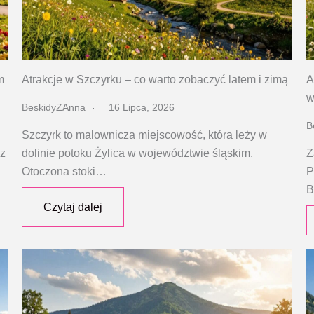
m
Atrakcje w Szczyrku – co warto zobaczyć latem i zimą
A
w
BeskidyZAnna
16 Lipca, 2026
B
Szczyrk to malownicza miejscowość, która leży w
 z
dolinie potoku Żylica w województwie śląskim.
Z
Otoczona stoki…
P
B
Czytaj dalej