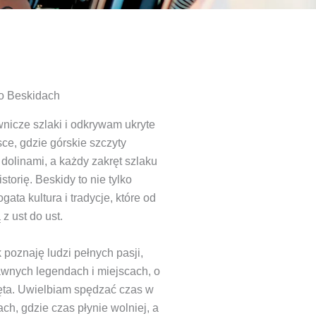
po Beskidach
nicze szlaki i odkrywam ukryte
ce, gdzie górskie szczyty
 dolinami, a każdy zakręt szlaku
storię. Beskidy to nie tylko
gata kultura i tradycje, które od
z ust do ust.
oznaję ludzi pełnych pasji,
awnych legendach i miejscach, o
ięta. Uwielbiam spędzać czas w
ch, gdzie czas płynie wolniej, a