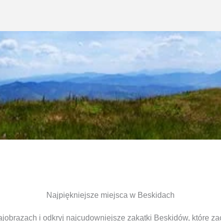
Najpiękniejsze miejsca w Beskidach
jobrazach i odkryj najcudowniejsze zakątki Beskidów, które z