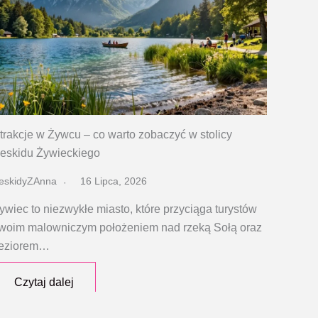
trakcje w Żywcu – co warto zobaczyć w stolicy
eskidu Żywieckiego
eskidyZAnna
16 Lipca, 2026
ywiec to niezwykłe miasto, które przyciąga turystów
woim malowniczym położeniem nad rzeką Sołą oraz
eziorem…
Czytaj dalej