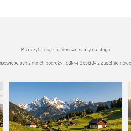
Przeczytaj moje najnowsze wpisy na blogu
opowieściach z moich podróży i odkryj Beskidy z zupełnie nowe