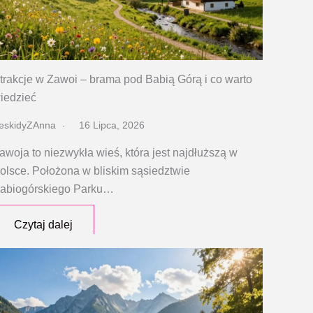
trakcje w Zawoi – brama pod Babią Górą i co warto
iedzieć
eskidyZAnna
16 Lipca, 2026
awoja to niezwykła wieś, która jest najdłuższą w
olsce. Położona w bliskim sąsiedztwie
abiogórskiego Parku…
Czytaj dalej