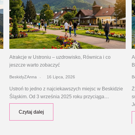
Atrakcje w Ustroniu – uzdrowisko, Równica i co
A
jeszcze warto zobaczyć
B
BeskidyZAnna
16 Lipca, 2026
B
Ustroń to jedno z najciekawszych miejsc w Beskidzie
Ż
Śląskim. Od 3 września 2025 roku przyciąga…
s
J
Czytaj dalej