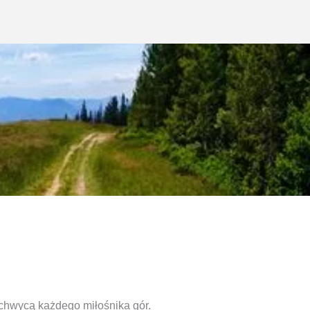
achwycą każdego miłośnika gór.