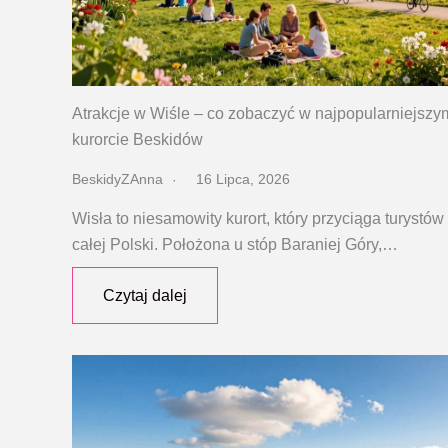
Atrakcje w Wiśle – co zobaczyć w najpopularniejszy
kurorcie Beskidów
BeskidyZAnna
16 Lipca, 2026
Wisła to niesamowity kurort, który przyciąga turystów
całej Polski. Położona u stóp Baraniej Góry,…
Czytaj dalej