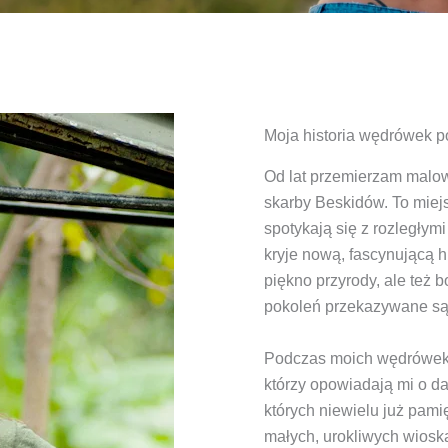
Moja historia wędrówek 
Od lat przemierzam malow
skarby Beskidów. To miejs
spotykają się z rozległymi
kryje nową, fascynującą hi
piękno przyrody, ale też bo
pokoleń przekazywane są 
Podczas moich wędrówek p
którzy opowiadają mi o d
których niewielu już pam
małych, urokliwych wioska