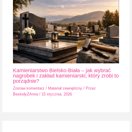
Kamieniarstwo Bielsko-Biała – jak wybrać
nagrobek i zakład kamieniarski, który zrobi to
porządnie?
Zostaw komentarz
/
Materiał zewnętrzny
/ Przez
BeskidyZAnna
/
15 stycznia, 2026