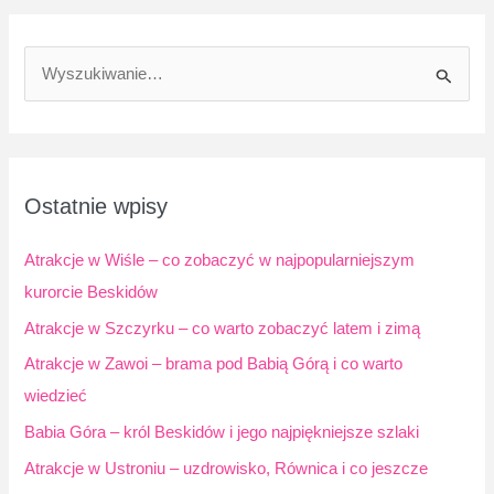
S
z
u
k
a
Ostatnie wpisy
j
d
Atrakcje w Wiśle – co zobaczyć w najpopularniejszym
l
kurorcie Beskidów
a
Atrakcje w Szczyrku – co warto zobaczyć latem i zimą
:
Atrakcje w Zawoi – brama pod Babią Górą i co warto
wiedzieć
Babia Góra – król Beskidów i jego najpiękniejsze szlaki
Atrakcje w Ustroniu – uzdrowisko, Równica i co jeszcze