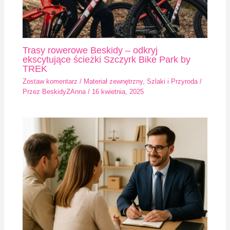
Trasy rowerowe Beskidy – odkryj
ekscytujące ścieżki Szczyrk Bike Park by
TREK
Zostaw komentarz
/
Materiał zewnętrzny
,
Szlaki i Przyroda
/
Przez
BeskidyZAnna
/
16 kwietnia, 2025