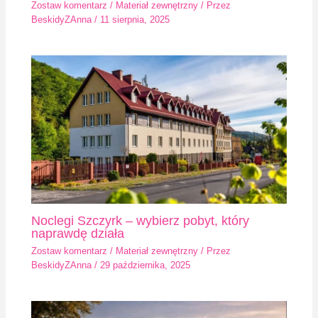
Zostaw komentarz
/
Materiał zewnętrzny
/ Przez
BeskidyZAnna
/
11 sierpnia, 2025
Noclegi Szczyrk – wybierz pobyt, który
naprawdę działa
Zostaw komentarz
/
Materiał zewnętrzny
/ Przez
BeskidyZAnna
/
29 października, 2025