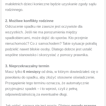
małoletnich dzieci konieczne będzie uzyskanie zgody sądu
rodzinnego.
2. Możliwe konflikty rodzinne
Odrzucenie spadku nie zawsze jest oczywiste dla
wszystkich. Jeśli nie ma porozumienia między
spadkobiercami, może dojść do sporów. Kto przejmie
nieruchomość? Co z samochodem? Takie sytuacje potrafią
podzielić nawet bliskie osoby. Dlatego dobrze jest ustalić
wspólne stanowisko i skorzystać z pomocy prawnika.
3. Nieprzekraczalny termin
Masz tylko
6 miesięcy
od dnia, w którym dowiedziałeś się o
powołaniu do spadku, aby złożyć stosowne oświadczenie.
Przegapienie tego terminu oznacza, że automatycznie
przyjmujesz spadek – i to wprost, czyli z pełną
odpowiedzialnością za ewentualne długi.
Jak widać, sprawa nie jest prosta. Dlatego
porady prawne