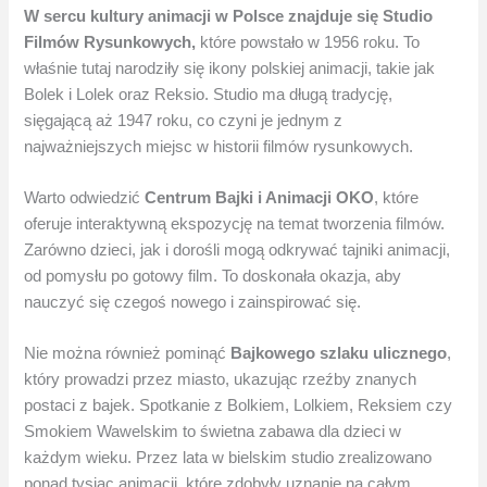
W sercu kultury animacji w Polsce znajduje się Studio
Filmów Rysunkowych,
które powstało w 1956 roku. To
właśnie tutaj narodziły się ikony polskiej animacji, takie jak
Bolek i Lolek oraz Reksio. Studio ma długą tradycję,
sięgającą aż 1947 roku, co czyni je jednym z
najważniejszych miejsc w historii filmów rysunkowych.
Warto odwiedzić
Centrum Bajki i Animacji OKO
, które
oferuje interaktywną ekspozycję na temat tworzenia filmów.
Zarówno dzieci, jak i dorośli mogą odkrywać tajniki animacji,
od pomysłu po gotowy film. To doskonała okazja, aby
nauczyć się czegoś nowego i zainspirować się.
Nie można również pominąć
Bajkowego szlaku ulicznego
,
który prowadzi przez miasto, ukazując rzeźby znanych
postaci z bajek. Spotkanie z Bolkiem, Lolkiem, Reksiem czy
Smokiem Wawelskim to świetna zabawa dla dzieci w
każdym wieku. Przez lata w bielskim studio zrealizowano
ponad tysiąc animacji, które zdobyły uznanie na całym