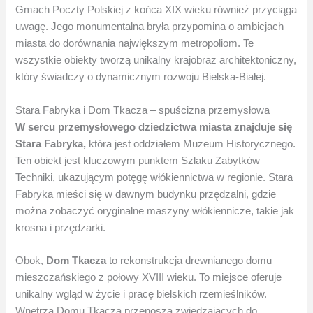
Gmach Poczty Polskiej z końca XIX wieku również przyciąga
uwagę. Jego monumentalna bryła przypomina o ambicjach
miasta do dorównania największym metropoliom. Te
wszystkie obiekty tworzą unikalny krajobraz architektoniczny,
który świadczy o dynamicznym rozwoju Bielska-Białej.
Stara Fabryka i Dom Tkacza – spuścizna przemysłowa
W sercu przemysłowego dziedzictwa miasta znajduje się
Stara Fabryka,
która jest oddziałem Muzeum Historycznego.
Ten obiekt jest kluczowym punktem Szlaku Zabytków
Techniki, ukazującym potęgę włókiennictwa w regionie. Stara
Fabryka mieści się w dawnym budynku przędzalni, gdzie
można zobaczyć oryginalne maszyny włókiennicze, takie jak
krosna i przędzarki.
Obok,
Dom Tkacza
to rekonstrukcja drewnianego domu
mieszczańskiego z połowy XVIII wieku. To miejsce oferuje
unikalny wgląd w życie i pracę bielskich rzemieślników.
Wnętrza Domu Tkacza przenoszą zwiedzających do