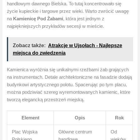
handlowym dawnego Bielska. To tutaj koncentrowało się
życie kupieckie i targowe przez wieki. Warto zwrócić uwagę
na
Kamienicę Pod Żabami
, która jest jednym z
najpiękniejszych przykładów secesji w mieście.
Zobacz także:
Atrakcje w Ujsołach​ - Najlepsze
miejsca do zwiedzenia
Kamienica wyróżnia się unikalnymi rzeźbami żab grających
na instrumentach. Detale architektoniczne na fasadzie dodają
budynkowi artystycznego polotu. Spacerując po tym placu,
można podziwiać szereg wyremontowanych kamienic, które
tworzą elegancką przestrzeń miejską.
Element
Opis
Rok
Plac Wojska
Główne centrum
Od
Polskiego
handlowe
wieków