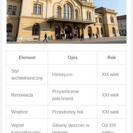
Element
Opis
Rok
Styl
Historyzm
XIX wiek
architektoniczny
Przywrócenie
Renowacja
XXI wiek
polichromii
Wnętrze
Przestronny hol
XXI wiek
Węzeł
Główny dworzec w
Od XIX
komunikacyjny
regionie
wieku