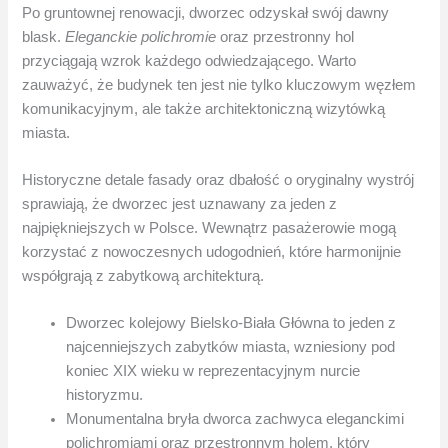
Po gruntownej renowacji, dworzec odzyskał swój dawny
blask.
Eleganckie polichromie
oraz przestronny hol
przyciągają wzrok każdego odwiedzającego. Warto
zauważyć, że budynek ten jest nie tylko kluczowym węzłem
komunikacyjnym, ale także architektoniczną wizytówką
miasta.
Historyczne detale fasady oraz dbałość o oryginalny wystrój
sprawiają, że dworzec jest uznawany za jeden z
najpiękniejszych w Polsce. Wewnątrz pasażerowie mogą
korzystać z nowoczesnych udogodnień, które harmonijnie
współgrają z zabytkową architekturą.
Dworzec kolejowy Bielsko-Biała Główna to jeden z
najcenniejszych zabytków miasta, wzniesiony pod
koniec XIX wieku w reprezentacyjnym nurcie
historyzmu.
Monumentalna bryła dworca zachwyca eleganckimi
polichromiami oraz przestronnym holem, który