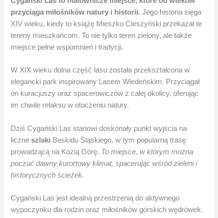
Cygański Las to malownicze miejsce, które od wieków
przyciąga miłośników natury i historii.
Jego historia sięga
XIV wieku, kiedy to książę Mieszko Cieszyński przekazał te
tereny mieszkańcom. To nie tylko teren zielony, ale także
miejsce pełne wspomnień i tradycji.
W XIX wieku dolna część lasu została przekształcona w
elegancki park inspirowany Lasem Wiedeńskim. Przyciągał
on kuracjuszy oraz spacerowiczów z całej okolicy, oferując
im chwile relaksu w otoczeniu natury.
Dziś Cygański Las stanowi doskonały punkt wyjścia na
liczne
szlaki
Beskidu Śląskiego, w tym popularną trasę
prowadzącą na Kozią Górę.
To miejsce, w którym można
poczuć dawny kurortowy klimat, spacerując wśród zieleni i
historycznych ścieżek.
Cygański Las jest idealną przestrzenią do aktywnego
wypoczynku dla rodzin oraz miłośników górskich wędrówek.