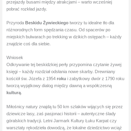
przejazdy busami między atrakcjami – warto wcześniej
pobrać rozkład jazdy.
Przyroda
Beskidu Żywieckiego
tworzy tu idealne tło dla
różnorodnych form spędzania czasu. Od spacerów po
miejskich bulwarach po trekking w dzikich ostępach – każdy
znajdzie coś dla siebie.
Wniosek
Odkrywanie tej beskidzkiej perły przypomina czytanie żywej
księgi – każdy rozdział odsłania nowe skarby. Drewniany
kościół św. Józefa z 1954
roku
i zabytkowy dwór z 1790 roku
tworzą wyjątkowy dialog między dawną a współczesną
kulturą
.
Miłośnicy natury znajdą tu 50 km szlaków wijących się przez
dziewicze lasy, zaś pasjonaci historii – autentyczne ślady
góralskich tradycji. Letni Jarmark Kultury Łuku Karpat czy
warsztaty rękodzieła dowodzą, że lokalne dziedzictwo wciąż