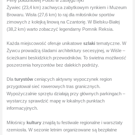
Perły południowej Polski w zasięgu ręki
Żywiec (23,4 km) zachwyca zabytkowym rynkiem i Muzeum
Browaru. Wisła (27,6 km) to raj dla miłośników sportów
zimowych z kolejką linową na Czantorię. W Bielsku-Białej
(38,2 km) warto zobaczyć legendarny Pomnik Reksia.
Każda miejscowość oferuje unikatowe
szlaki
tematyczne. W
Żywcu prowadzą śladami architektury secesyjnej, w Wiśle –
ścieżkami beskidzkich przewodników. To świetna
możliwość
poszerzenia horyzontów bez dalekich podróży.
Dla
turystów
ceniących aktywny wypoczynek region
przygotował sieć rowerowych tras granicznych.
Wypożyczalnie sprzętu działają przy głównych parkingach –
wystarczy sprawdzić mapę w lokalnych punktach
informacyjnych.
Miłośnicy
kultury
znajdą tu festiwale regionalne i warsztaty
rzemiosła. W sezonie letnim organizowane są bezpłatne