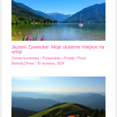
Jezioro Żywieckie: Moje ulubione miejsce na
urlop
Zostaw komentarz
/
Przewodniki i Porady
/ Przez
BeskidyZAnna
/
30 września, 2024