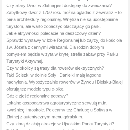
Czy Stary Dwór w Złatnej jest dostępny do zwiedzania?
Zabytkowy dwór z 1750 roku można oglądać z zewnątrz – to
perła architektury regionalnej. Wnętrza nie są udostępniane
turystom, ale warto zobaczyć otaczający go park.
Jakie aktywności polecacie na deszczowy dzień?
Sprawdź wystawy w Izbie Regionalnej lub zajrzyj do kościoła
św. Józefa z cennymi witrażami. Dla rodzin dobrym
pomysłem będzie wizyta w krytej strefie zabaw przy Parku
Turystyki Aktywnej.
Czy w okolicy są trasy dla rowerów elektrycznych?
Tak! Ścieżki w dolinie Soły i Danielki mają łagodne
nachylenia. Wypożyczalnie rowerów w Żywcu i Bielsku-Białej
oferują też modele typu e-bike.
Gdzie zjeść regionalne potrawy?
Lokalne gospodarstwa agroturystyczne serwują m.in.
kwaśnicę i moskole. Polecamy też Chałupę u Sołtysa w
Złatnej z autentycznym menu góralskim.
Czy zimą działają atrakcje w Ujsolskim Parku Turystyki?