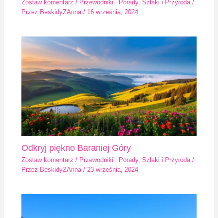
Zostaw komentarz
/
Przewodniki i Porady
,
Szlaki i Przyroda
/
Przez
BeskidyZAnna
/
16 września, 2024
Odkryj piękno Baraniej Góry
Zostaw komentarz
/
Przewodniki i Porady
,
Szlaki i Przyroda
/
Przez
BeskidyZAnna
/
23 września, 2024