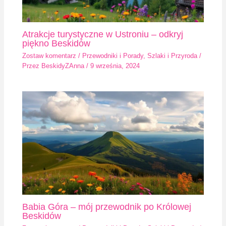
Atrakcje turystyczne w Ustroniu – odkryj
piękno Beskidów
Zostaw komentarz
/
Przewodniki i Porady
,
Szlaki i Przyroda
/
Przez
BeskidyZAnna
/
9 września, 2024
Babia Góra – mój przewodnik po Królowej
Beskidów