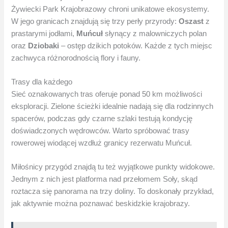
Żywiecki Park Krajobrazowy chroni unikatowe ekosystemy.
W jego granicach znajdują się trzy perły przyrody:
Oszast
z
prastarymi jodłami,
Muńcuł
słynący z malowniczych polan
oraz
Dziobaki
– ostęp dzikich potoków. Każde z tych miejsc
zachwyca różnorodnością flory i fauny.
Trasy dla każdego
Sieć oznakowanych tras oferuje ponad 50 km możliwości
eksploracji. Zielone ścieżki idealnie nadają się dla rodzinnych
spacerów, podczas gdy czarne szlaki testują kondycję
doświadczonych wędrowców. Warto spróbować trasy
rowerowej wiodącej wzdłuż granicy rezerwatu Muńcuł.
Miłośnicy przygód znajdą tu też wyjątkowe punkty widokowe.
Jednym z nich jest platforma nad przełomem Soły, skąd
roztacza się panorama na trzy doliny. To doskonały przykład,
jak aktywnie można poznawać beskidzkie krajobrazy.