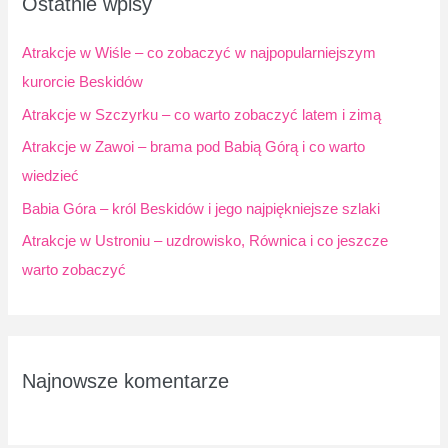
Ostatnie wpisy
j
d
Atrakcje w Wiśle – co zobaczyć w najpopularniejszym
l
kurorcie Beskidów
a
Atrakcje w Szczyrku – co warto zobaczyć latem i zimą
:
Atrakcje w Zawoi – brama pod Babią Górą i co warto
wiedzieć
Babia Góra – król Beskidów i jego najpiękniejsze szlaki
Atrakcje w Ustroniu – uzdrowisko, Równica i co jeszcze
warto zobaczyć
Najnowsze komentarze