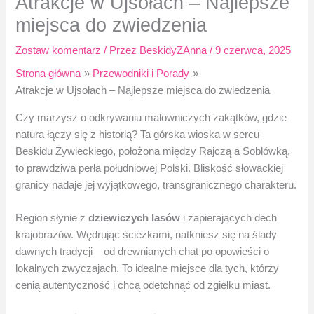
Atrakcje w Ujsołach​ – Najlepsze
miejsca do zwiedzenia
Zostaw komentarz
/ Przez
BeskidyZAnna
/
9 czerwca, 2025
Strona główna
Przewodniki i Porady
Atrakcje w Ujsołach​ – Najlepsze miejsca do zwiedzenia
Czy marzysz o odkrywaniu malowniczych zakątków, gdzie
natura łączy się z historią? Ta górska wioska w sercu
Beskidu Żywieckiego, położona między Rajczą a Soblówką,
to prawdziwa perła południowej Polski. Bliskość słowackiej
granicy nadaje jej wyjątkowego, transgranicznego charakteru.
Region słynie z
dziewiczych lasów
i zapierających dech
krajobrazów. Wędrując ścieżkami, natkniesz się na ślady
dawnych tradycji – od drewnianych chat po opowieści o
lokalnych zwyczajach. To idealne miejsce dla tych, którzy
cenią autentyczność i chcą odetchnąć od zgiełku miast.