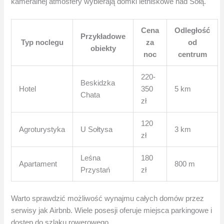
kameralnej atmosfery wybierają domki letniskowe nad Sołą.
Cena
Odległość
Przykładowe
Typ noclegu
za
od
obiekty
noc
centrum
220-
Beskidzka
Hotel
350
5 km
Chata
zł
120
Agroturystyka
U Sołtysa
3 km
zł
Leśna
180
Apartament
800 m
Przystań
zł
Warto sprawdzić możliwość wynajmu całych domów przez
serwisy jak Airbnb. Wiele posesji oferuje miejsca parkingowe i
dostęp do szlaku rowerowego.