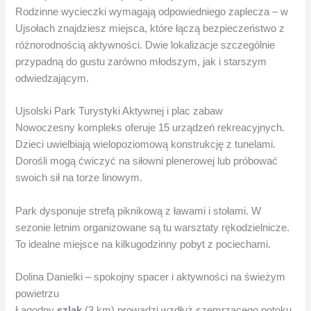
Rodzinne wycieczki wymagają odpowiedniego zaplecza – w
Ujsołach znajdziesz miejsca, które łączą bezpieczeństwo z
różnorodnością aktywności. Dwie lokalizacje szczególnie
przypadną do gustu zarówno młodszym, jak i starszym
odwiedzającym.
Ujsolski Park Turystyki Aktywnej i plac zabaw
Nowoczesny kompleks oferuje 15 urządzeń rekreacyjnych.
Dzieci uwielbiają wielopoziomową konstrukcję z tunelami.
Dorośli mogą ćwiczyć na siłowni plenerowej lub próbować
swoich sił na torze linowym.
Park dysponuje strefą piknikową z ławami i stołami. W
sezonie letnim organizowane są tu warsztaty rękodzielnicze.
To idealne miejsce na kilkugodzinny pobyt z pociechami.
Dolina Danielki – spokojny spacer i aktywności na świeżym
powietrzu
Łagodny
szlak
(3 km) prowadzi wzdłuż szemrzącego potoku.