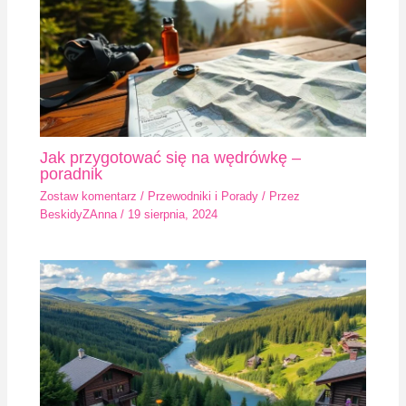
Jak przygotować się na wędrówkę –
poradnik
Zostaw komentarz
/
Przewodniki i Porady
/ Przez
BeskidyZAnna
/
19 sierpnia, 2024