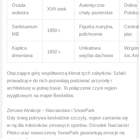
Osada
Autentyczne
Dolina
XVII wiek
wołoska
chaty pasterskie
Potoku
Sanktuarium
Figurka maryjna,
Centra
1850 r.
MB
polichromie
plac
Kaplica
Unikatowa
Wzgór
1892 r.
drewniana
więźba dachowa
św. An
Otaczające góry współtworzą klimat tych zabytków. Szlaki
prowadzące do nich pozwalają podziwiać przyrodę i
architekturę w jednej trasie. To połączenie czyni region
wyjątkowym na mapie Beskidów.
Zimowe Atrakcje – Narciarstwo i SnowPark
Gdy śnieg pokrywa beskidzkie szczyty, region zamienia się
w raj dla miłośników zimowych sportów. Ośrodek Narciarski
Pilsko oraz nowoczesny SnowPark gwarantują emocje na