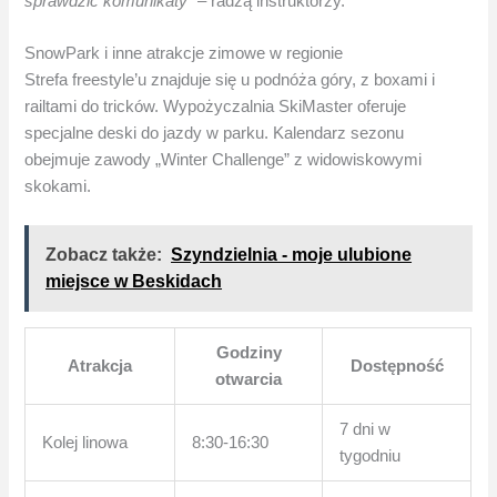
sprawdzić komunikaty”
– radzą instruktorzy.
SnowPark i inne atrakcje zimowe w regionie
Strefa freestyle’u znajduje się u podnóża góry, z boxami i
railtami do tricków. Wypożyczalnia SkiMaster oferuje
specjalne deski do jazdy w parku. Kalendarz sezonu
obejmuje zawody „Winter Challenge” z widowiskowymi
skokami.
Zobacz także:
Szyndzielnia - moje ulubione
miejsce w Beskidach
Godziny
Atrakcja
Dostępność
otwarcia
7 dni w
Kolej linowa
8:30-16:30
tygodniu