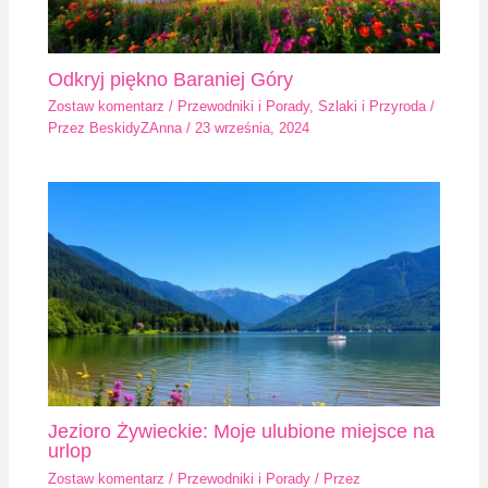
Odkryj piękno Baraniej Góry
Zostaw komentarz
/
Przewodniki i Porady
,
Szlaki i Przyroda
/
Przez
BeskidyZAnna
/
23 września, 2024
Jezioro Żywieckie: Moje ulubione miejsce na
urlop
Zostaw komentarz
/
Przewodniki i Porady
/ Przez