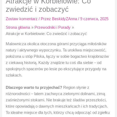
Atrakcje w Korbielowie: Co
zwiedzić i zobaczyć
Zostaw komentarz
/ Przez
BeskidyZAnna
/
9 czerwca, 2025
Strona główna
Przewodniki i Porady
Atrakcje w Korbielowie: Co zwiedzić i zobaczyć
Malownicza okolica otoczona górami przyciąga miłośników
natury i aktywnego wypoczynku. Ta urokliwa miejscowość,
położona u stóp Pilska, łączy w sobie bogactwo krajobrazów
z ciekawą historią. Każdy znajdzie tu coś dla siebie – od
spokojnych spacerów po lesie po ekscytujące przygody na
szlakach.
Dlaczego warto tu przyjechać?
Region słynie z
różnorodności – latem zachwyca zielonymi dolinami, zimą
zaśnieżonymi stokami. Nie brakuje też śladów przeszłości,
które opowiadają o dawnych mieszkańcach i ich tradycjach.
To idealne miejsce dla tych, którzy chcą odpocząć od zgiełku