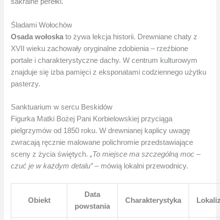
sakralne perełki.
Śladami Wołochów
Osada wołoska
to żywa lekcja historii. Drewniane chaty z
XVII wieku zachowały oryginalne zdobienia – rzeźbione
portale i charakterystyczne dachy. W centrum kulturowym
znajduje się izba pamięci z eksponatami codziennego użytku
pasterzy.
Sanktuarium w sercu Beskidów
Figurka Matki Bożej Pani Korbielowskiej przyciąga
pielgrzymów od 1850 roku. W drewnianej kaplicy uwagę
zwracają ręcznie malowane polichromie przedstawiające
sceny z życia świętych.
„To miejsce ma szczególną moc –
czuć je w każdym detalu”
– mówią lokalni przewodnicy.
Data
Obiekt
Charakterystyka
Lokali
powstania