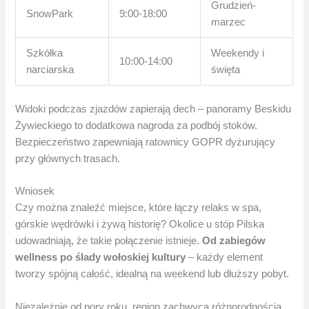
Grudzień-
SnowPark
9:00-18:00
marzec
Szkółka
Weekendy i
10:00-14:00
narciarska
święta
Widoki podczas zjazdów zapierają dech – panoramy Beskidu
Żywieckiego to dodatkowa nagroda za podbój stoków.
Bezpieczeństwo zapewniają ratownicy GOPR dyżurujący
przy głównych trasach.
Wniosek
Czy można znaleźć miejsce, które łączy relaks w spa,
górskie wędrówki i żywą historię? Okolice u stóp Pilska
udowadniają, że takie połączenie istnieje.
Od zabiegów
wellness po ślady wołoskiej kultury
– każdy element
tworzy spójną całość, idealną na weekend lub dłuższy pobyt.
Niezależnie od pory roku, region zachwyca różnorodnością.