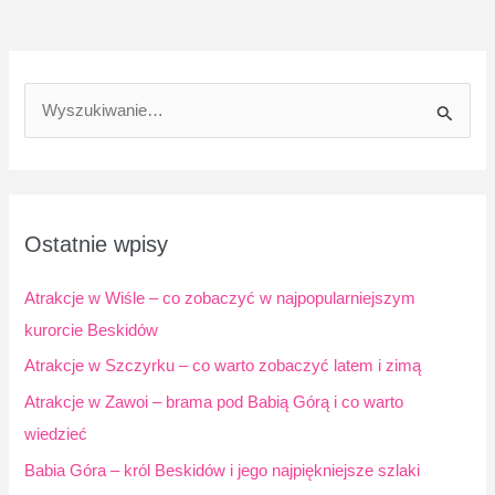
S
z
u
k
a
Ostatnie wpisy
j
d
Atrakcje w Wiśle – co zobaczyć w najpopularniejszym
l
kurorcie Beskidów
a
Atrakcje w Szczyrku – co warto zobaczyć latem i zimą
:
Atrakcje w Zawoi – brama pod Babią Górą i co warto
wiedzieć
Babia Góra – król Beskidów i jego najpiękniejsze szlaki