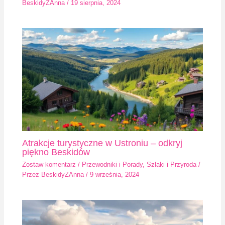
BeskidyZAnna
/
19 sierpnia, 2024
Atrakcje turystyczne w Ustroniu – odkryj
piękno Beskidów
Zostaw komentarz
/
Przewodniki i Porady
,
Szlaki i Przyroda
/
Przez
BeskidyZAnna
/
9 września, 2024