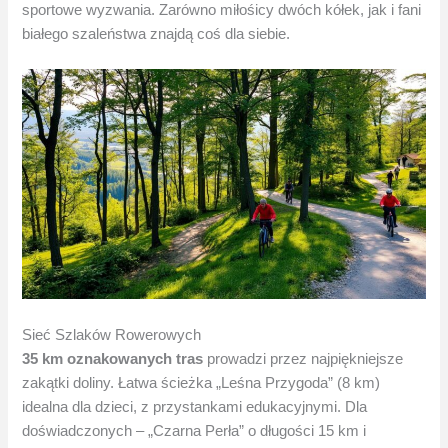
sportowe wyzwania. Zarówno miłośicy dwóch kółek, jak i fani
białego szaleństwa znajdą coś dla siebie.
Sieć Szlaków Rowerowych
35 km oznakowanych tras
prowadzi przez najpiękniejsze
zakątki doliny. Łatwa ścieżka „Leśna Przygoda” (8 km)
idealna dla dzieci, z przystankami edukacyjnymi. Dla
doświadczonych – „Czarna Perła” o długości 15 km i