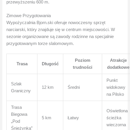
przewyższeniu 600 m.
Zimowe Przygotowania
Wypożyczalnia Bjorn.ski oferuje nowoczesny sprzęt
narciarski, który znajduje się w centrum miejscowości. W
sezonie organizowane są zawody rodzinne na specjalnie
przygotowanym torze slalomowym.
Poziom
Atrakcje
Trasa
Długość
trudności
dodatkowe
Punkt
Szlak
12 km
Średni
widokowy
Graniczny
na Pilsko
Trasa
Oświetlona
Biegowa
5 km
Łatwy
ścieżka
„Pod
wieczorna
Śnieżynką”