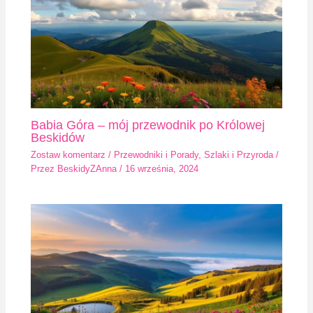
Babia Góra – mój przewodnik po Królowej
Beskidów
Zostaw komentarz
/
Przewodniki i Porady
,
Szlaki i Przyroda
/
Przez
BeskidyZAnna
/
16 września, 2024