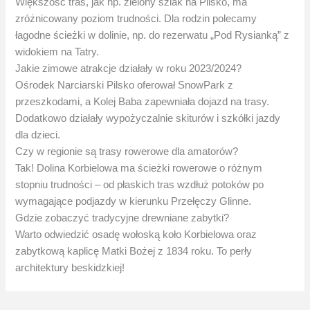
Większość tras, jak np. zielony szlak na Pilsko, ma
zróżnicowany poziom trudności. Dla rodzin polecamy
łagodne ścieżki w dolinie, np. do rezerwatu „Pod Rysianką” z
widokiem na Tatry.
Jakie zimowe atrakcje działały w roku 2023/2024?
Ośrodek Narciarski Pilsko oferował SnowPark z
przeszkodami, a Kolej Baba zapewniała dojazd na trasy.
Dodatkowo działały wypożyczalnie skiturów i szkółki jazdy
dla dzieci.
Czy w regionie są trasy rowerowe dla amatorów?
Tak! Dolina Korbielowa ma ścieżki rowerowe o różnym
stopniu trudności – od płaskich tras wzdłuż potoków po
wymagające podjazdy w kierunku Przełęczy Glinne.
Gdzie zobaczyć tradycyjne drewniane zabytki?
Warto odwiedzić osadę wołoską koło Korbielowa oraz
zabytkową kaplicę Matki Bożej z 1834 roku. To perły
architektury beskidzkiej!