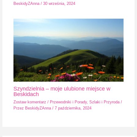
BeskidyZAnna
/
30 września, 2024
Szyndzielnia – moje ulubione miejsce w
Beskidach
Zostaw komentarz
/
Przewodniki i Porady
,
Szlaki i Przyroda
/
Przez
BeskidyZAnna
/
7 października, 2024