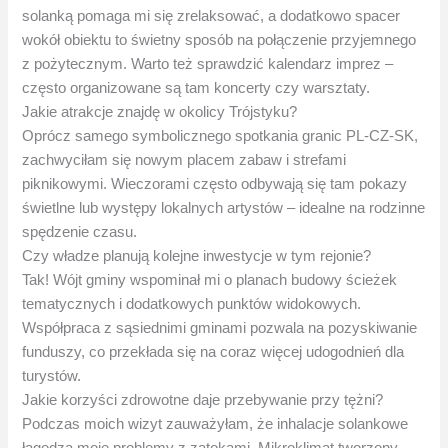
solanką pomaga mi się zrelaksować, a dodatkowo spacer
wokół obiektu to świetny sposób na połączenie przyjemnego
z pożytecznym. Warto też sprawdzić kalendarz imprez –
często organizowane są tam koncerty czy warsztaty.
Jakie atrakcje znajdę w okolicy Trójstyku?
Oprócz samego symbolicznego spotkania granic PL-CZ-SK,
zachwyciłam się nowym placem zabaw i strefami
piknikowymi. Wieczorami często odbywają się tam pokazy
świetlne lub występy lokalnych artystów – idealne na rodzinne
spędzenie czasu.
Czy władze planują kolejne inwestycje w tym rejonie?
Tak! Wójt gminy wspominał mi o planach budowy ścieżek
tematycznych i dodatkowych punktów widokowych.
Współpraca z sąsiednimi gminami pozwala na pozyskiwanie
funduszy, co przekłada się na coraz więcej udogodnień dla
turystów.
Jakie korzyści zdrowotne daje przebywanie przy tężni?
Podczas moich wizyt zauważyłam, że inhalacje solankowe
łagodzą moje problemy z zatokami. Mikroklimat tworzony