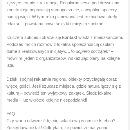
łączące terapię z rekreacją. Regularne sesje pod drewnianą
konstrukcją poprawiają samopoczucie, a wspólne spacery
budują więzi. W tym roku planowana jest rozbudowa strefy
relaksu – powstaną nowe ścieżki i miejsca spotkań.
Kluczem sukcesu okazał się
kontakt
władz z mieszkańcami.
Podczas moich rozmów z lokalną społecznością czułam
dumę z realizowanych inicjatyw.
„To dopiero początek”
–
mówił mi jeden z organizatorów, wskazując plany na kolejne
lata.
Dzięki spójnej
reklamie
regionu, obiekty przyciągają coraz
więcej gości. Jeśli szukasz miejsca, gdzie natura łączy się z
kulturą – odwiedź ten wyjątkowy zakątek. Śledź lokalne
media – już wkrótce kolejne niespodzianki!
FAQ
Czy warto odwiedzić tężnię solankową w gminie Istebna?
Zdecydowanie tak! Odkryłam, że powietrze nasycone