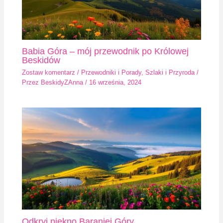
Babia Góra – mój przewodnik po Królowej
Beskidów
Zostaw komentarz
/
Przewodniki i Porady
,
Szlaki i Przyroda
/
Przez
BeskidyZAnna
/
16 września, 2024
Odkryj piękno Baraniej Góry