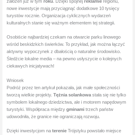
założeń już w tym
roku
. Dzięki spójnej
reklamie
regionu,
nowe inwestycje mają przyciągnąć dodatkowe 10 tysięcy
turystów rocznie. Organizacja cyklicznych wydarzeń
kulturalnych stanie się ważnym elementem tej strategii.
Osobiście najbardziej czekam na otwarcie parku linowego
wśród beskidzkich świerków. To przykład, jak można łączyć
aktywny wypoczynek z dbałością o naturalne środowisko.
Śledźcie lokalne media – na pewno usłyszycie o kolejnych
ciekawych inicjatywach!
Wniosek
Podróż przez ten artykuł pokazała, jak małe społeczności
tworzą wielkie projekty.
Tężnia solankowa
stała się nie tylko
symbolem lokalnego dziedzictwa, ale i motorem napędowym
turystyki. Współpraca między
gminami
trzech państw
udowodniła, że granice nie ograniczają rozwoju.
Dzięki inwestycjom na
terenie
Trójstyku powstało miejsce