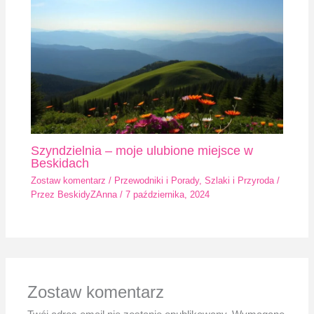
Szyndzielnia – moje ulubione miejsce w
Beskidach
Zostaw komentarz
/
Przewodniki i Porady
,
Szlaki i Przyroda
/
Przez
BeskidyZAnna
/
7 października, 2024
Zostaw komentarz