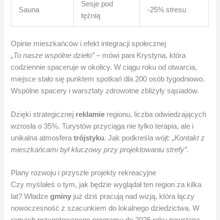
Sesje pod
Sauna
-25% stresu
tężnią
Opinie mieszkańców i efekt integracji społecznej
„To nasze wspólne dzieło”
– mówi pani Krystyna, która
codziennie spaceruje w okolicy. W ciągu roku od otwarcia,
miejsce stało się punktem spotkań dla 200 osób tygodniowo.
Wspólne spacery i warsztaty zdrowotne zbliżyły sąsiadów.
Dzięki strategicznej
reklamie
regionu, liczba odwiedzających
wzrosła o 35%. Turystów przyciąga nie tylko terapia, ale i
unikalna atmosfera
trójstyku
. Jak podkreśla wójt:
„Kontakt z
mieszkańcami był kluczowy przy projektowaniu strefy”
.
Plany rozwoju i przyszłe projekty rekreacyjne
Czy myślałeś o tym, jak będzie wyglądał ten region za kilka
lat? Władze
gminy
już dziś pracują nad wizją, która łączy
nowoczesność z szacunkiem do lokalnego dziedzictwa. W
ramach przygotowanego programu do 2025 roku powstaną