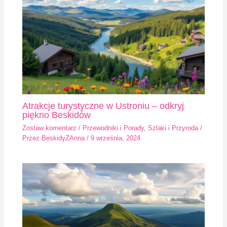
Atrakcje turystyczne w Ustroniu – odkryj
piękno Beskidów
Zostaw komentarz
/
Przewodniki i Porady
,
Szlaki i Przyroda
/
Przez
BeskidyZAnna
/
9 września, 2024