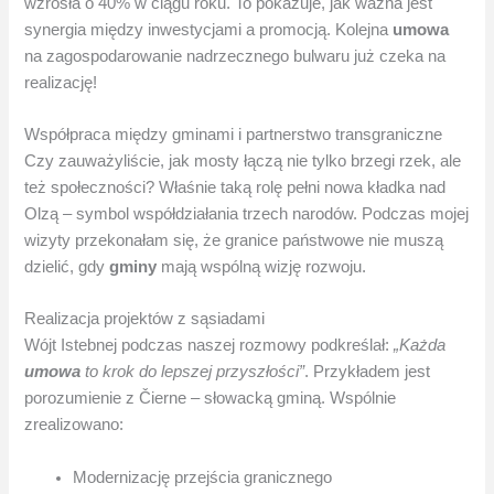
wzrosła o 40% w ciągu roku. To pokazuje, jak ważna jest
synergia między inwestycjami a promocją. Kolejna
umowa
na zagospodarowanie nadrzecznego bulwaru już czeka na
realizację!
Współpraca między gminami i partnerstwo transgraniczne
Czy zauważyliście, jak mosty łączą nie tylko brzegi rzek, ale
też społeczności? Właśnie taką rolę pełni nowa kładka nad
Olzą – symbol współdziałania trzech narodów. Podczas mojej
wizyty przekonałam się, że granice państwowe nie muszą
dzielić, gdy
gminy
mają wspólną wizję rozwoju.
Realizacja projektów z sąsiadami
Wójt Istebnej podczas naszej rozmowy podkreślał:
„Każda
umowa
to krok do lepszej przyszłości”
. Przykładem jest
porozumienie z Čierne – słowacką gminą. Wspólnie
zrealizowano:
Modernizację przejścia granicznego