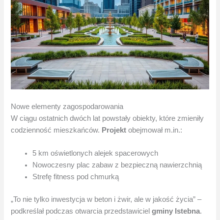
Nowe elementy zagospodarowania
W ciągu ostatnich dwóch lat powstały obiekty, które zmieniły
codzienność mieszkańców.
Projekt
obejmował m.in.:
5 km oświetlonych alejek spacerowych
Nowoczesny plac zabaw z bezpieczną nawierzchnią
Strefę fitness pod chmurką
„To nie tylko inwestycja w beton i żwir, ale w jakość życia” –
podkreślał podczas otwarcia przedstawiciel
gminy Istebna
.