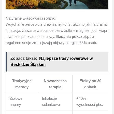
Naturalne właściwości solanki
Wdychanie aerozolu z drewnianej konstrukcji to jak naturalna
inhalacja. Zawarte w solance pierwiastki – magnez, jod i wapń
– wspierają układ oddechowy.
Badania pokazują
, że
regularne sesje zmniejszają objawy alergii u 68% osób.
Zobacz także:
Najlepsze trasy rowerowe w
Beskidzie Śląskim
Tradycyjne
Nowoczesna
Efekty po 30
metody
terapia
dniach
Ziołowe
Inhalacje
+40%
napary
solankowe
wydolności płuc