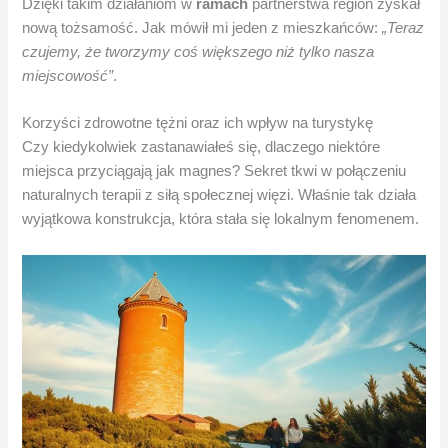
Dzięki takim działaniom w
ramach
partnerstwa region zyskał
nową tożsamość. Jak mówił mi jeden z mieszkańców:
„Teraz
czujemy, że tworzymy coś większego niż tylko nasza
miejscowość”
.
Korzyści zdrowotne tężni oraz ich wpływ na turystykę
Czy kiedykolwiek zastanawiałeś się, dlaczego niektóre
miejsca przyciągają jak magnes? Sekret tkwi w połączeniu
naturalnych terapii z siłą społecznej więzi. Właśnie tak działa
wyjątkowa konstrukcja, która stała się lokalnym fenomenem.