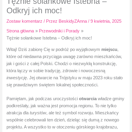
Tężnie solankowe Istebna –
Odkryj ich moc!
Zostaw komentarz
/ Przez
BeskidyZAnna
/
9 kwietnia, 2025
Strona główna
Przewodniki i Porady
Tężnie solankowe Istebna – Odkryj ich moc!
Witaj! Dziś zabiorę Cię w podróż po wyjątkowym
miejscu
,
które od niedawna przyciąga uwagę zarówno mieszkańców,
jak i gości z całej Polski. Chodzi o niezwykłą konstrukcję,
która łączy w sobie tradycję, zdrowie i nowoczesną
inwestycję
. Jej otwarcie na Trójstyku w maju 2023 roku stało
się prawdziwym świętem lokalnej społeczności.
Pamiętam, jak podczas uroczystości
otwarcia
władze gminy
podkreślały, jak ważna jest promocja regionu. To nie tylko
atrakcja dla
turystów
, ale też symbol rozwoju. Mieszkańcy
wspólnie celebrowali ten dzień, dzieląc się dumą z nowego
projektu. A wszystko to w otoczeniu górskiego krajobrazu,