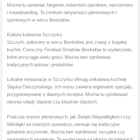
Można tu uprawiać bieganie, kolarstwo zjazdowe, narciarstwo
i snowboarding. To centrum aktywności plenerowych i
sportowych w sercu Beskidów.
Kultura kulinarna Szczyrku
Szczyrk, położony w sercu Beskidów, jest znany z bogatej
kuchni. Coroczny
Festiwal Smaków Beskidów
to wydarzenie,
które przyciąga wielu gości. Można tam spróbować
tradycyjnych potraw i produktów.
Lokalne restauracje w Szczyrku oferują unikatową kuchnię
Śląska Cieszyńskiego. Ich menu zawiera regionalne specjały,
przygotowywane z dawnych receptur. Można tu spróbować
słynnej
rolady śląskiej
czy
klusków śląskich
.
Podczas imprez plenerowych, jak
Święto Niepodległości
czy
Mikołajki na świeżym powietrzu
, serwuje się tradycyjne
góralskie przysmaki. Można tam spróbować oscypka czy
regionalnych wypieków. Te wydarzenia są okazją do integracji