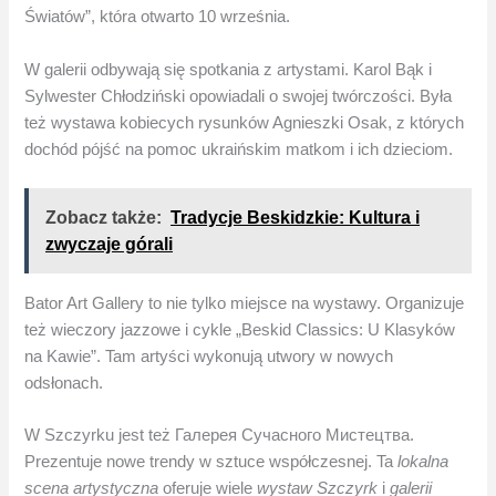
Światów”, która otwarto 10 września.
W galerii odbywają się spotkania z artystami. Karol Bąk i
Sylwester Chłodziński opowiadali o swojej twórczości. Była
też wystawa kobiecych rysunków Agnieszki Osak, z których
dochód pójść na pomoc ukraińskim matkom i ich dzieciom.
Zobacz także:
Tradycje Beskidzkie: Kultura i
zwyczaje górali
Bator Art Gallery to nie tylko miejsce na wystawy. Organizuje
też wieczory jazzowe i cykle „Beskid Classics: U Klasyków
na Kawie”. Tam artyści wykonują utwory w nowych
odsłonach.
W Szczyrku jest też Галерея Сучасного Мистецтва.
Prezentuje nowe trendy w sztuce współczesnej. Ta
lokalna
scena artystyczna
oferuje wiele
wystaw Szczyrk
i
galerii