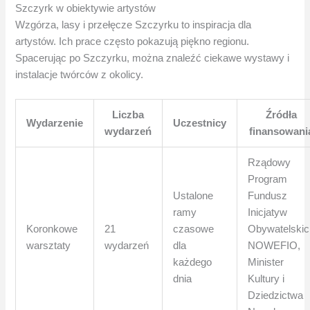
Szczyrk w obiektywie artystów
Wzgórza, lasy i przełęcze Szczyrku to inspiracja dla
artystów. Ich prace często pokazują piękno regionu.
Spacerując po Szczyrku, można znaleźć ciekawe wystawy i
instalacje twórców z okolicy.
Liczba
Źródła
Wydarzenie
Uczestnicy
wydarzeń
finansowani
Rządowy
Program
Ustalone
Fundusz
ramy
Inicjatyw
Koronkowe
21
czasowe
Obywatelskic
warsztaty
wydarzeń
dla
NOWEFIO,
każdego
Minister
dnia
Kultury i
Dziedzictwa