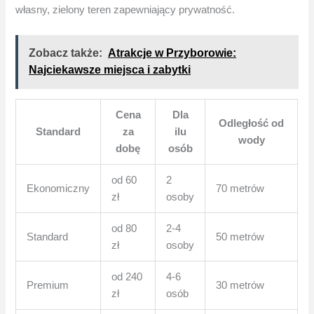
własny, zielony teren zapewniający prywatność.
Zobacz także:
Atrakcje w Przyborowie:
Najciekawsze miejsca i zabytki
Cena
Dla
Odległość od
Standard
za
ilu
wody
dobę
osób
od 60
2
Ekonomiczny
70 metrów
zł
osoby
od 80
2-4
Standard
50 metrów
zł
osoby
od 240
4-6
Premium
30 metrów
zł
osób