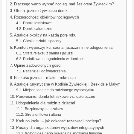
Dlaczego warto wybrać noclegi nad Jeziorem Żywieckim?
Oferta: jezioro żywieckie domki
Różnorodność obiektów noclegowych
Domki letniskowe
Domki całoroczne
Atrakcje okolicy na każdą porę roku
Górskie szlaki i spacery
Komfort wypoczynku: sauna, jacuzzi i inne udogodnienia
Strefa relaksu z sauną i jacuzzi
Dodatkowe udogodnienia w domkach
Opinie zadowolonych gości
Recenzje i doświadczenia
Bliskość jeziora – relaks i rekreacja
Atrakcje turystyczne w Kotlinie Żywieckiej i Beskidzie Małym
Miejsca idealne do rodzinnego wypoczynku
Porównanie: domki letniskowe vs. całoroczne
Udogodnienia dla rodzin z dziećmi
Bezpieczny plac zabaw
Strefa grillowa i altana
Krok po kroku – jak dokonać rezerwacji noclegu?
Porady dla organizatorów wyjazdów integracyjnych
Wybór idealnego miejsca na spotkania firmowe