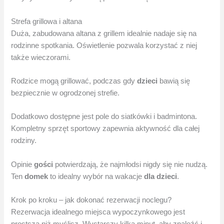
Strefa grillowa i altana
Duża, zabudowana altana z grillem idealnie nadaje się na
rodzinne spotkania. Oświetlenie pozwala korzystać z niej
także wieczorami.
Rodzice mogą grillować, podczas gdy
dzieci
bawią się
bezpiecznie w ogrodzonej strefie.
Dodatkowo dostępne jest pole do siatkówki i badmintona.
Kompletny sprzęt sportowy zapewnia aktywność dla całej
rodziny.
Opinie
gości
potwierdzają, że najmłodsi nigdy się nie nudzą.
Ten
domek
to idealny wybór na wakacje
dla dzieci
.
Krok po kroku – jak dokonać rezerwacji noclegu?
Rezerwacja idealnego miejsca wypoczynkowego jest
prostsza niż myślisz. Wystarczy kilka minut, aby znaleźć i