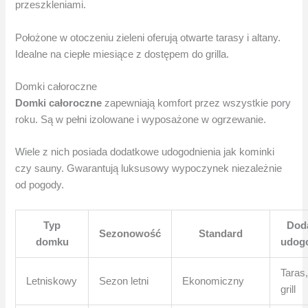
przeszkleniami.
Położone w otoczeniu zieleni oferują otwarte tarasy i altany.
Idealne na ciepłe miesiące z dostępem do grilla.
Domki całoroczne
Domki całoroczne
zapewniają komfort przez wszystkie pory
roku. Są w pełni izolowane i wyposażone w ogrzewanie.
Wiele z nich posiada dodatkowe udogodnienia jak kominki
czy sauny. Gwarantują luksusowy wypoczynek niezależnie
od pogody.
Typ
Dod
Sezonowość
Standard
domku
udog
Taras,
Letniskowy
Sezon letni
Ekonomiczny
grill