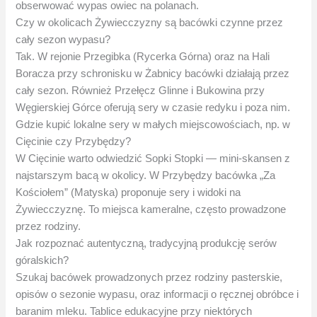
obserwować wypas owiec na polanach.
Czy w okolicach Żywiecczyzny są bacówki czynne przez
cały sezon wypasu?
Tak. W rejonie Przegibka (Rycerka Górna) oraz na Hali
Boracza przy schronisku w Żabnicy bacówki działają przez
cały sezon. Również Przełęcz Glinne i Bukowina przy
Węgierskiej Górce oferują sery w czasie redyku i poza nim.
Gdzie kupić lokalne sery w małych miejscowościach, np. w
Cięcinie czy Przybędzy?
W Cięcinie warto odwiedzić Sopki Stopki — mini-skansen z
najstarszym bacą w okolicy. W Przybędzy bacówka „Za
Kościołem” (Matyska) proponuje sery i widoki na
Żywiecczyznę. To miejsca kameralne, często prowadzone
przez rodziny.
Jak rozpoznać autentyczną, tradycyjną produkcję serów
góralskich?
Szukaj bacówek prowadzonych przez rodziny pasterskie,
opisów o sezonie wypasu, oraz informacji o ręcznej obróbce i
baranim mleku. Tablice edukacyjne przy niektórych