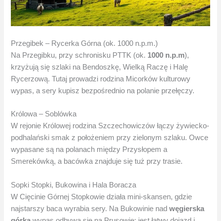
Przegibek – Rycerka Górna (ok. 1000 n.p.m.)
Na Przegibku, przy schronisku PTTK (ok.
1000 n.p.m
),
krzyżują się szlaki na Bendoszkę, Wielką Raczę i Halę
Rycerzową. Tutaj prowadzi rodzina Micorków kulturowy
wypas, a sery kupisz bezpośrednio na polanie przełęczy.
Królowa – Soblówka
W rejonie Królowej rodzina Szczechowiczów łączy żywiecko-
podhalański smak z położeniem przy zielonym szlaku. Owce
wypasane są na polanach między Przysłopem a
Smerekówką, a bacówka znajduje się tuż przy trasie.
Sopki Stopki, Bukowina i Hala Boracza
W Cięcinie Górnej Stopkowie działa mini-skansen, gdzie
najstarszy baca wyrabia sery. Na Bukowinie nad
węgierska
górka
wypas odbywa się na Prusowie; jest łatwy dojazd i