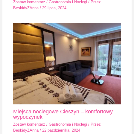
Zostaw komentarz
/
Gastronomia i Noclegi
/ Przez
BeskidyZAnna
/
29 lipca, 2024
Miejsca noclegowe Cieszyn – komfortowy
wypoczynek
Zostaw komentarz
/
Gastronomia i Noclegi
/ Przez
BeskidyZAnna
/
22 października, 2024