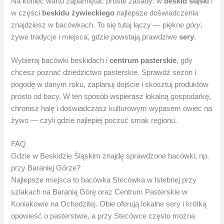
Na koniec warto zapamiętać proste zasady: w
beskid śląski
i
w części
beskidu żywieckiego
najlepsze doświadczenia
znajdziesz w bacówkach. To się tutaj łączy — piękne
góry
,
żywe tradycje i miejsca, gdzie powstają prawdziwe
sery
.
Wybieraj bacówki beskidach i
centrum pasterskie
, gdy
chcesz poznać dziedzictwo pasterskie. Sprawdź sezon i
pogodę w danym roku, zaplanuj dojście i skosztuj produktów
prosto od bacy. W ten sposób wspierasz lokalną gospodarkę,
chronisz halę i doświadczasz kulturowym wypasem owiec na
żywo — czyli gdzie najlepiej poczuć smak regionu.
FAQ
Gdzie w Beskidzie Śląskim znajdę sprawdzone bacówki, np.
przy Baraniej Górze?
Najlepsze miejsca to bacówka Stecówka w Istebnej przy
szlakach na Baranią Górę oraz Centrum Pasterskie w
Koniakowie na Ochodzitej. Obie oferują lokalne sery i krótką
opowieść o pasterstwie, a przy Stecówce często można