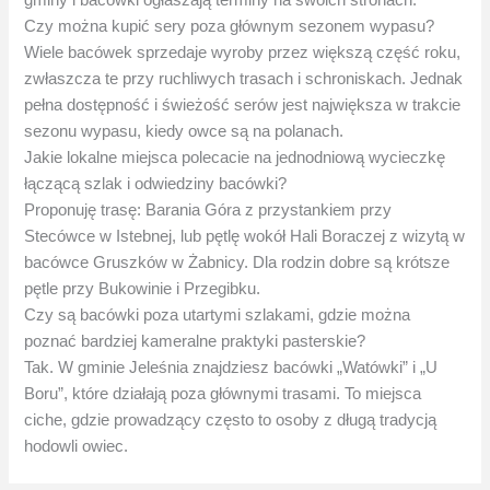
gminy i bacówki ogłaszają terminy na swoich stronach.
Czy można kupić sery poza głównym sezonem wypasu?
Wiele bacówek sprzedaje wyroby przez większą część roku,
zwłaszcza te przy ruchliwych trasach i schroniskach. Jednak
pełna dostępność i świeżość serów jest największa w trakcie
sezonu wypasu, kiedy owce są na polanach.
Jakie lokalne miejsca polecacie na jednodniową wycieczkę
łączącą szlak i odwiedziny bacówki?
Proponuję trasę: Barania Góra z przystankiem przy
Stecówce w Istebnej, lub pętlę wokół Hali Boraczej z wizytą w
bacówce Gruszków w Żabnicy. Dla rodzin dobre są krótsze
pętle przy Bukowinie i Przegibku.
Czy są bacówki poza utartymi szlakami, gdzie można
poznać bardziej kameralne praktyki pasterskie?
Tak. W gminie Jeleśnia znajdziesz bacówki „Watówki” i „U
Boru”, które działają poza głównymi trasami. To miejsca
ciche, gdzie prowadzący często to osoby z długą tradycją
hodowli owiec.