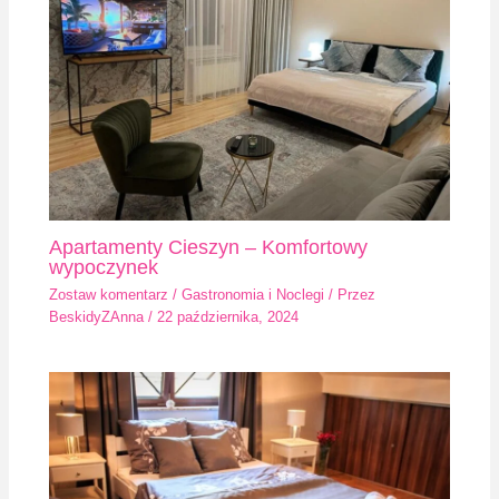
Apartamenty Cieszyn – Komfortowy
wypoczynek
Zostaw komentarz
/
Gastronomia i Noclegi
/ Przez
BeskidyZAnna
/
22 października, 2024