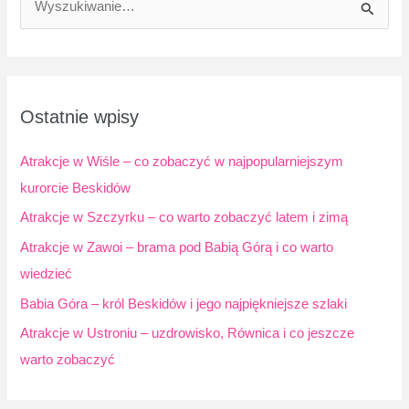
z
u
k
a
Ostatnie wpisy
j
d
Atrakcje w Wiśle – co zobaczyć w najpopularniejszym
l
kurorcie Beskidów
a
Atrakcje w Szczyrku – co warto zobaczyć latem i zimą
:
Atrakcje w Zawoi – brama pod Babią Górą i co warto
wiedzieć
Babia Góra – król Beskidów i jego najpiękniejsze szlaki
Atrakcje w Ustroniu – uzdrowisko, Równica i co jeszcze
warto zobaczyć