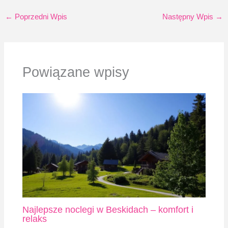
←
Poprzedni Wpis
Następny Wpis
→
Powiązane wpisy
Najlepsze noclegi w Beskidach – komfort i
relaks