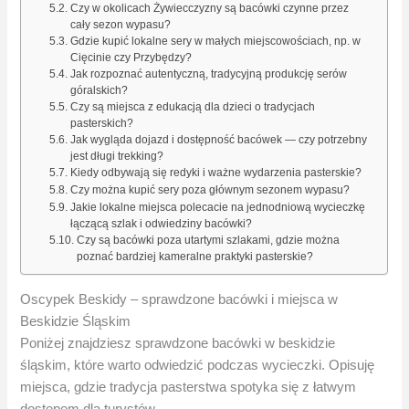
Czy w okolicach Żywiecczyzny są bacówki czynne przez
cały sezon wypasu?
Gdzie kupić lokalne sery w małych miejscowościach, np. w
Cięcinie czy Przybędzy?
Jak rozpoznać autentyczną, tradycyjną produkcję serów
góralskich?
Czy są miejsca z edukacją dla dzieci o tradycjach
pasterskich?
Jak wygląda dojazd i dostępność bacówek — czy potrzebny
jest długi trekking?
Kiedy odbywają się redyki i ważne wydarzenia pasterskie?
Czy można kupić sery poza głównym sezonem wypasu?
Jakie lokalne miejsca polecacie na jednodniową wycieczkę
łączącą szlak i odwiedziny bacówki?
Czy są bacówki poza utartymi szlakami, gdzie można
poznać bardziej kameralne praktyki pasterskie?
Oscypek Beskidy – sprawdzone bacówki i miejsca w
Beskidzie Śląskim
Poniżej znajdziesz sprawdzone bacówki w beskidzie
śląskim, które warto odwiedzić podczas wycieczki. Opisuję
miejsca, gdzie tradycja pasterstwa spotyka się z łatwym
dostępem dla turystów.