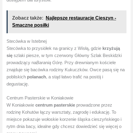
Zobacz także:
Najlepsze restauracje Cieszyn -
Smaczne posiłki
Stecówka w Istebnej
Stecówka to przysiółek na granicy z Wisłą, gdzie
krzyżują
się
szlaki piesze, w tym czerwony Główny Szlak Beskidzki
prowadzący na
Baranią Górę
. Przy drewnianym kościele
znajduje się bacówka rodziny Kukuczków. Owce pasą się na
pobliskich
polanach
, a stąd łatwo trafić na postój i
degustację.
Centrum Pasterskie w Koniakowie
W Koniakowie
centrum pasterskie
prowadzone przez
rodzinę Kohutów łączy warsztaty, zagrodę i edukację. To
miejsce pokazuje wołoskie korzenie śląska cieszyńskiego i
rytm dnia bacy, idealne gdy chcesz dowiedzieć się więcej o