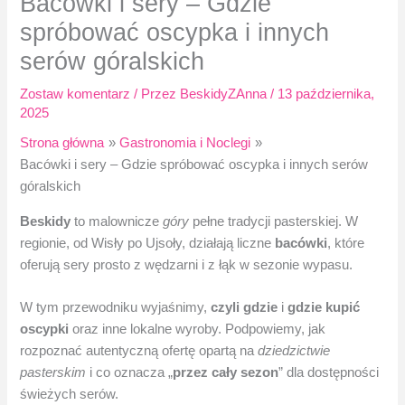
Bacówki i sery – Gdzie
spróbować oscypka i innych
serów góralskich
Zostaw komentarz
/ Przez
BeskidyZAnna
/
13 października,
2025
Strona główna
Gastronomia i Noclegi
Bacówki i sery – Gdzie spróbować oscypka i innych serów
góralskich
Beskidy
to malownicze
góry
pełne tradycji pasterskiej. W
regionie, od Wisły po Ujsoły, działają liczne
bacówki
, które
oferują sery prosto z wędzarni i z łąk w sezonie wypasu.
W tym przewodniku wyjaśnimy,
czyli gdzie
i
gdzie kupić
oscypki
oraz inne lokalne wyroby. Podpowiemy, jak
rozpoznać autentyczną ofertę opartą na
dziedzictwie
pasterskim
i co oznacza „
przez cały sezon
” dla dostępności
świeżych serów.