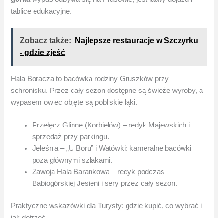
tablice edukacyjne.
Zobacz także:
Najlepsze restauracje w Szczyrku
- gdzie zjeść
Hala Boracza to bacówka rodziny Gruszków przy
schronisku. Przez cały sezon dostępne są świeże wyroby, a
wypasem owiec objęte są pobliskie łąki.
Przełęcz Glinne (Korbielów) – redyk Majewskich i
sprzedaż przy parkingu.
Jeleśnia – „U Boru” i Watówki: kameralne bacówki
poza głównymi szlakami.
Zawoja Hala Barankowa – redyk podczas
Babiogórskiej Jesieni i sery przez cały sezon.
Praktyczne wskazówki dla Turysty: gdzie kupić, co wybrać i
jak dotrzeć