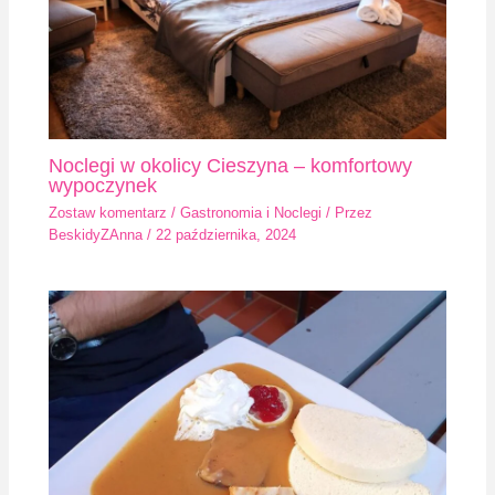
Noclegi w okolicy Cieszyna – komfortowy
wypoczynek
Zostaw komentarz
/
Gastronomia i Noclegi
/ Przez
BeskidyZAnna
/
22 października, 2024