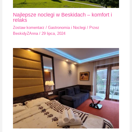
Najlepsze noclegi w Beskidach – komfort i
relaks
Zostaw komentarz
/
Gastronomia i Noclegi
/ Przez
BeskidyZAnna
/
29 lipca, 2024