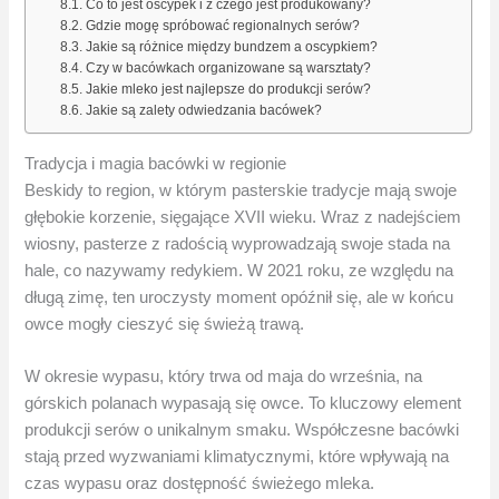
Co to jest oscypek i z czego jest produkowany?
Gdzie mogę spróbować regionalnych serów?
Jakie są różnice między bundzem a oscypkiem?
Czy w bacówkach organizowane są warsztaty?
Jakie mleko jest najlepsze do produkcji serów?
Jakie są zalety odwiedzania bacówek?
Tradycja i magia bacówki w regionie
Beskidy to region, w którym pasterskie tradycje mają swoje
głębokie korzenie, sięgające XVII wieku. Wraz z nadejściem
wiosny, pasterze z radością wyprowadzają swoje stada na
hale, co nazywamy redykiem. W 2021 roku, ze względu na
długą zimę, ten uroczysty moment opóźnił się, ale w końcu
owce mogły cieszyć się świeżą trawą.
W okresie wypasu, który trwa od maja do września, na
górskich polanach wypasają się owce. To kluczowy element
produkcji serów o unikalnym smaku. Współczesne bacówki
stają przed wyzwaniami klimatycznymi, które wpływają na
czas wypasu oraz dostępność świeżego mleka.