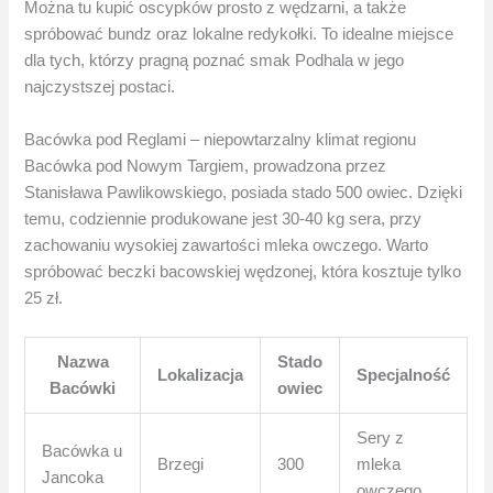
Można tu kupić oscypków prosto z wędzarni, a także
spróbować bundz oraz lokalne redykołki. To idealne miejsce
dla tych, którzy pragną poznać smak Podhala w jego
najczystszej postaci.
Bacówka pod Reglami – niepowtarzalny klimat regionu
Bacówka pod Nowym Targiem, prowadzona przez
Stanisława Pawlikowskiego, posiada stado 500 owiec. Dzięki
temu, codziennie produkowane jest 30-40 kg sera, przy
zachowaniu wysokiej zawartości mleka owczego. Warto
spróbować beczki bacowskiej wędzonej, która kosztuje tylko
25 zł.
Nazwa
Stado
Lokalizacja
Specjalność
Bacówki
owiec
Sery z
Bacówka u
Brzegi
300
mleka
Jancoka
owczego