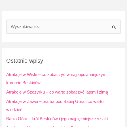
S
z
u
k
a
Ostatnie wpisy
j
d
Atrakcje w Wiśle – co zobaczyć w najpopularniejszym
l
kurorcie Beskidów
a
Atrakcje w Szczyrku – co warto zobaczyć latem i zimą
:
Atrakcje w Zawoi – brama pod Babią Górą i co warto
wiedzieć
Babia Góra – król Beskidów i jego najpiękniejsze szlaki