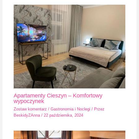
Apartamenty Cieszyn – Komfortowy
wypoczynek
Zostaw komentarz
/
Gastronomia i Noclegi
/ Przez
BeskidyZAnna
/
22 października, 2024