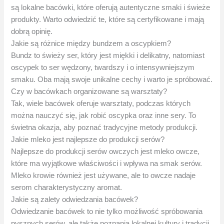
są lokalne bacówki, które oferują autentyczne smaki i świeże
produkty. Warto odwiedzić te, które są certyfikowane i mają
dobrą opinię.
Jakie są różnice między bundzem a oscypkiem?
Bundz to świeży ser, który jest miękki i delikatny, natomiast
oscypek to ser wędzony, twardszy i o intensywniejszym
smaku. Oba mają swoje unikalne cechy i warto je spróbować.
Czy w bacówkach organizowane są warsztaty?
Tak, wiele bacówek oferuje warsztaty, podczas których
można nauczyć się, jak robić oscypka oraz inne sery. To
świetna okazja, aby poznać tradycyjne metody produkcji.
Jakie mleko jest najlepsze do produkcji serów?
Najlepsze do produkcji serów owczych jest mleko owcze,
które ma wyjątkowe właściwości i wpływa na smak serów.
Mleko krowie również jest używane, ale to owcze nadaje
serom charakterystyczny aromat.
Jakie są zalety odwiedzania bacówek?
Odwiedzanie bacówek to nie tylko możliwość spróbowania
pysznych serów, ale także poznania lokalnej kultury i tradycji