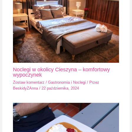
Noclegi w okolicy Cieszyna – komfortowy
wypoczynek
Zostaw komentarz
/
Gastronomia i Noclegi
/ Przez
BeskidyZAnna
/
22 października, 2024