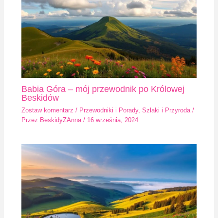
Babia Góra – mój przewodnik po Królowej
Beskidów
Zostaw komentarz
/
Przewodniki i Porady
,
Szlaki i Przyroda
/
Przez
BeskidyZAnna
/
16 września, 2024