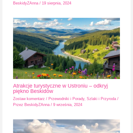
BeskidyZAnna
/
19 sierpnia, 2024
Atrakcje turystyczne w Ustroniu – odkryj
piękno Beskidów
Zostaw komentarz
/
Przewodniki i Porady
,
Szlaki i Przyroda
/
Przez
BeskidyZAnna
/
9 września, 2024