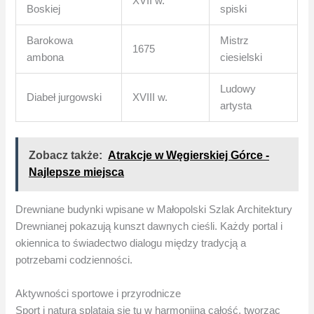
XVII w.
Boskiej
spiski
Barokowa
Mistrz
1675
ambona
ciesielski
Ludowy
Diabeł jurgowski
XVIII w.
artysta
Zobacz także:
Atrakcje w Węgierskiej Górce -
Najlepsze miejsca
Drewniane budynki wpisane w Małopolski Szlak Architektury
Drewnianej pokazują kunszt dawnych cieśli. Każdy portal i
okiennica to świadectwo dialogu między tradycją a
potrzebami codzienności.
Aktywności sportowe i przyrodnicze
Sport i natura splatają się tu w harmonijną całość, tworząc