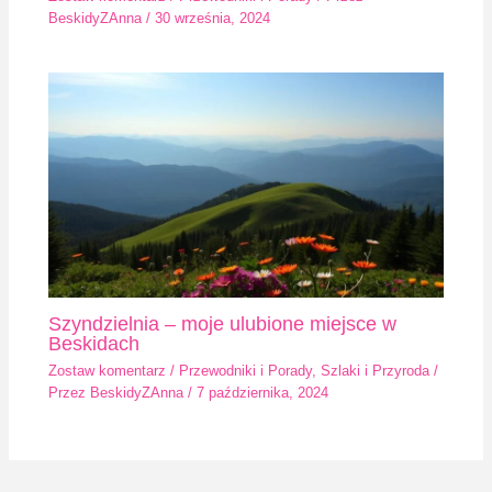
BeskidyZAnna
/
30 września, 2024
Szyndzielnia – moje ulubione miejsce w
Beskidach
Zostaw komentarz
/
Przewodniki i Porady
,
Szlaki i Przyroda
/
Przez
BeskidyZAnna
/
7 października, 2024