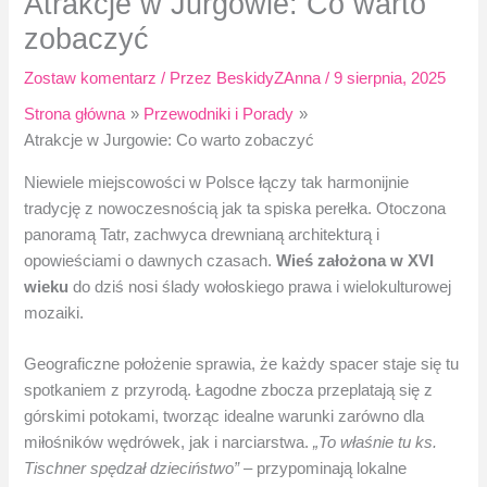
Atrakcje w Jurgowie: Co warto
zobaczyć
Zostaw komentarz
/ Przez
BeskidyZAnna
/
9 sierpnia, 2025
Strona główna
Przewodniki i Porady
Atrakcje w Jurgowie: Co warto zobaczyć
Niewiele miejscowości w Polsce łączy tak harmonijnie
tradycję z nowoczesnością jak ta spiska perełka. Otoczona
panoramą Tatr, zachwyca drewnianą architekturą i
opowieściami o dawnych czasach.
Wieś założona w XVI
wieku
do dziś nosi ślady wołoskiego prawa i wielokulturowej
mozaiki.
Geograficzne położenie sprawia, że każdy spacer staje się tu
spotkaniem z przyrodą. Łagodne zbocza przeplatają się z
górskimi potokami, tworząc idealne warunki zarówno dla
miłośników wędrówek, jak i narciarstwa.
„To właśnie tu ks.
Tischner spędzał dzieciństwo”
– przypominają lokalne