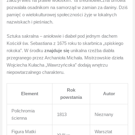
założył wieś na prawie wołoskim. Ta średniowieczna umowa
pozwalała osadnikom na samorząd w zamian za daniny. Dziś
pamięć o wielokulturowej społeczności żyje w lokalnych
nazwiskach i pieśniach.
Sztuka sakralna – aniołowie i diabeł pod jednym dachem
Kościół św. Sebastiana z 1675 roku to skarbnica „spiskiego
rokoka”. W środku
znajduje się
unikalna rzeźba diabła
przegranego przez Archanioła Michała. Mistrzowskie dzieła
Wojciecha Kułacha „Wawrzyńcoka” dodają wnętrzu
niepowtarzalnego charakteru.
Rok
Element
Autor
powstania
Polichromia
1813
Nieznany
ścienna
Figura Matki
Warsztat