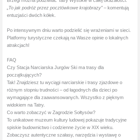
Brzegi można podziwiać Tatry Wysokie w całej okazałości.
„To jak podróż przez pocztówkowe krajobrazy”
– komentują
entuzjaści dwóch kółek.
Po intensywnym dniu warto podzielić się wrażeniami w sieci.
Platformy turystyczne czekają na Wasze opinie o lokalnych
atrakcjach!
FAQ
Czy Stacja Narciarska Jurgów Ski ma trasy dla
początkujących?
Tak! Znajdziesz tu wyciągi narciarskie i trasy zjazdowe o
różnym stopniu trudności – od łagodnych dla dzieci po
wymagające dla zaawansowanych. Wszystko z pięknym
widokiem na Tatry.
Co warto zobaczyć w Zagrodzie Sołtysów?
To unikatowe muzeum kultury ludowej pokazuje tradycyjne
spiskie budownictwo i codzienne życie w XIX wieku.
Zobaczysz autentyczne szałasy, narzędzia i wystawę o