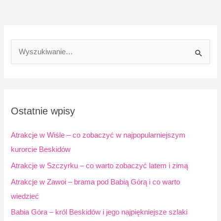
S
z
u
k
a
Ostatnie wpisy
j
d
Atrakcje w Wiśle – co zobaczyć w najpopularniejszym
l
kurorcie Beskidów
a
Atrakcje w Szczyrku – co warto zobaczyć latem i zimą
:
Atrakcje w Zawoi – brama pod Babią Górą i co warto
wiedzieć
Babia Góra – król Beskidów i jego najpiękniejsze szlaki