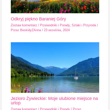
Odkryj piękno Baraniej Góry
Zostaw komentarz
/
Przewodniki i Porady
,
Szlaki i Przyroda
/
Przez
BeskidyZAnna
/
23 września, 2024
Jezioro Żywieckie: Moje ulubione miejsce na
urlop
Zostaw komentarz
/
Przewodniki i Porady
/ Przez