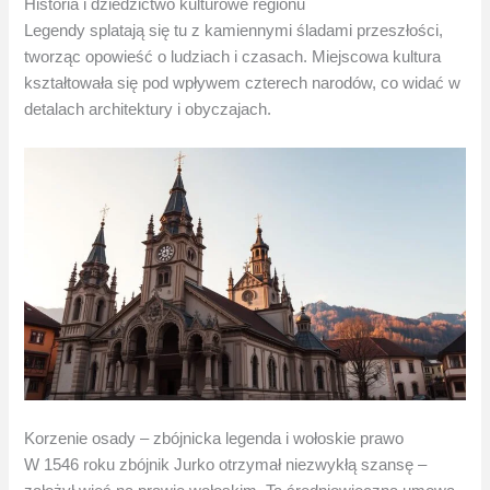
Historia i dziedzictwo kulturowe regionu
Legendy splatają się tu z kamiennymi śladami przeszłości,
tworząc opowieść o ludziach i czasach. Miejscowa kultura
kształtowała się pod wpływem czterech narodów, co widać w
detalach architektury i obyczajach.
Korzenie osady – zbójnicka legenda i wołoskie prawo
W 1546 roku zbójnik Jurko otrzymał niezwykłą szansę –