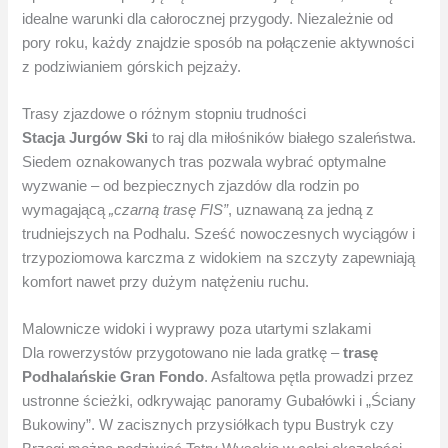
idealne warunki dla całorocznej przygody. Niezależnie od
pory roku, każdy znajdzie sposób na połączenie aktywności
z podziwianiem górskich pejzaży.
Trasy zjazdowe o różnym stopniu trudności
Stacja Jurgów Ski
to raj dla miłośników białego szaleństwa.
Siedem oznakowanych tras pozwala wybrać optymalne
wyzwanie – od bezpiecznych zjazdów dla rodzin po
wymagającą
„czarną trasę FIS”
, uznawaną za jedną z
trudniejszych na Podhalu. Sześć nowoczesnych wyciągów i
trzypoziomowa karczma z widokiem na szczyty zapewniają
komfort nawet przy dużym natężeniu ruchu.
Malownicze widoki i wyprawy poza utartymi szlakami
Dla rowerzystów przygotowano nie lada gratkę –
trasę
Podhalańskie Gran Fondo
. Asfaltowa pętla prowadzi przez
ustronne ścieżki, odkrywając panoramy Gubałówki i „Ściany
Bukowiny”. W zacisznych przysiółkach typu Bustryk czy