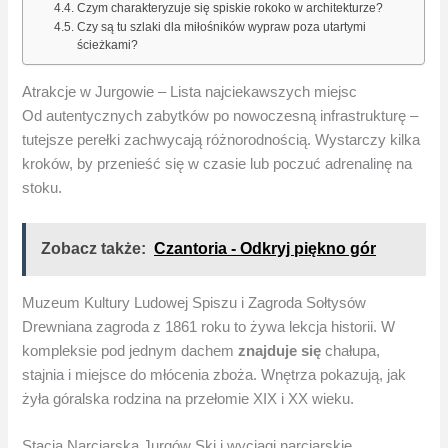
Czym charakteryzuje się spiskie rokoko w architekturze?
Czy są tu szlaki dla miłośników wypraw poza utartymi
ścieżkami?
Atrakcje w Jurgowie – Lista najciekawszych miejsc
Od autentycznych zabytków po nowoczesną infrastrukturę –
tutejsze perełki zachwycają różnorodnością. Wystarczy kilka
kroków, by przenieść się w czasie lub poczuć adrenalinę na
stoku.
Zobacz także:
Czantoria - Odkryj piękno gór
Muzeum Kultury Ludowej Spiszu i Zagroda Sołtysów
Drewniana zagroda z 1861 roku to żywa lekcja historii. W
kompleksie pod jednym dachem
znajduje się
chałupa,
stajnia i miejsce do młócenia zboża. Wnętrza pokazują, jak
żyła góralska rodzina na przełomie XIX i XX wieku.
Stacja Narciarska Jurgów Ski i wyciągi narciarskie