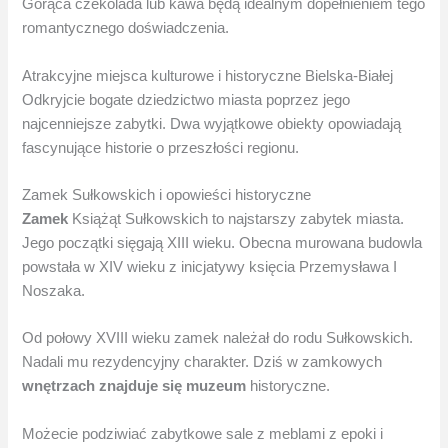
Gorąca czekolada lub kawa będą idealnym dopełnieniem tego
romantycznego doświadczenia.
Atrakcyjne miejsca kulturowe i historyczne Bielska-Białej
Odkryjcie bogate dziedzictwo miasta poprzez jego
najcenniejsze zabytki. Dwa wyjątkowe obiekty opowiadają
fascynujące historie o przeszłości regionu.
Zamek Sułkowskich i opowieści historyczne
Zamek
Książąt Sułkowskich to najstarszy zabytek miasta.
Jego początki sięgają XIII wieku. Obecna murowana budowla
powstała w XIV wieku z inicjatywy księcia Przemysława I
Noszaka.
Od połowy XVIII wieku zamek należał do rodu Sułkowskich.
Nadali mu rezydencyjny charakter. Dziś w zamkowych
wnętrzach
znajduje się
muzeum
historyczne.
Możecie podziwiać zabytkowe sale z meblami z epoki i