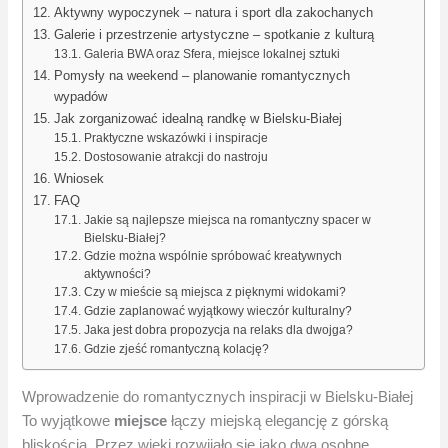
Aktywny wypoczynek – natura i sport dla zakochanych
Galerie i przestrzenie artystyczne – spotkanie z kulturą
Galeria BWA oraz Sfera, miejsce lokalnej sztuki
Pomysły na weekend – planowanie romantycznych
wypadów
Jak zorganizować idealną randkę w Bielsku-Białej
Praktyczne wskazówki i inspiracje
Dostosowanie atrakcji do nastroju
Wniosek
FAQ
Jakie są najlepsze miejsca na romantyczny spacer w
Bielsku-Białej?
Gdzie można wspólnie spróbować kreatywnych
aktywności?
Czy w mieście są miejsca z pięknymi widokami?
Gdzie zaplanować wyjątkowy wieczór kulturalny?
Jaka jest dobra propozycja na relaks dla dwojga?
Gdzie zjeść romantyczną kolację?
Wprowadzenie do romantycznych inspiracji w Bielsku-Białej
To wyjątkowe
miejsce
łączy miejską elegancję z górską
bliskością. Przez wieki rozwijało się jako dwa osobne