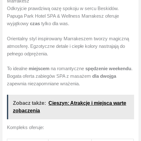
Marrakesz
Odkryjcie prawdziwą oazę spokoju w sercu Beskidów.
Papuga Park Hotel SPA & Wellness Marrakesz oferuje
wyjątkowy
czas
tylko dla was.
Orientalny styl inspirowany Marrakeszem tworzy magiczną
atmosferę. Egzotyczne detale i ciepłe kolory nastrajają do
pełnego odprężenia.
To idealne
miejscem
na romantyczne
spędzenie
weekendu
.
Bogata oferta zabiegów SPA z masażem
dla dwojga
zapewnia niezapomniane wrażenia.
Zobacz także:
Cieszyn: Atrakcje i miejsca warte
zobaczenia
Kompleks oferuje: