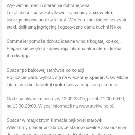
Wykwintne menu i starannie dobrane wina
Lokal mieści się w zabytkowej kamienicy z
xix wieku
,
tworząc niepowtarzalny klimat. W menu znajdziecie soczyste
steki, delikatną jagnięcinę i egzotyczne dania kuchni Nikkei.
Sommelier pomoże dobrać idealne wino z bogatej kolekcji.
Eleganckie wnętrza zapewniają intymną atmosferę idealną
dla dwojga
.
Spacer po bajkowej starówce po kolacji
Po uczcie warto wybrać się na wieczorny
spacer
. Oświetlone
latarniami uliczki wokół
rynku
tworzą magiczną scenerię.
Godziny otwarcia: pon-czw 12:00-23:00, pt-sob 12:00-00:00,
nd 13:00-20:00. Więcej informacji na www.stekiwino.pl.
Spacer w magicznym klimacie bajkowej starówki
Wieczorny spacer po Starówce stanowi idealne zakończenie
dnia w tym wyjątkowym miejscu. Brukowane uliczki i