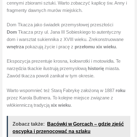
cennymi zbiorami sztuki. Warto zobaczyć kaplicę św. Anny i
fragmenty dawnych murów miejskich.
Dom Tkacza jako świadek przemysłowej przeszłości
Dom
Tkacza przy ul. Jana III Sobieskiego to autentyczny
dom i warsztat sukiennika z XVIII wieku. Zrekonstruowane
wnętrza
pokazują życie i pracę z
przełomu xix wieku
.
Ekspozycja prezentuje krosna, kołowrotki i motowidła. Te
narzędzia tkackie ilustrują przemysłową
historię
miasta.
Zawód tkacza powoli zanikał w tym okresie.
Warto wspomnieć też Starą Fabrykę założoną w 1887
roku
przez Karola Buttnera. To kolejne miejsce związane z
włókienniczą tradycją
xix wieku
.
Zobacz także:
Bacówki w Gorcach – gdzie zjeść
oscypka i przenocować na szlaku