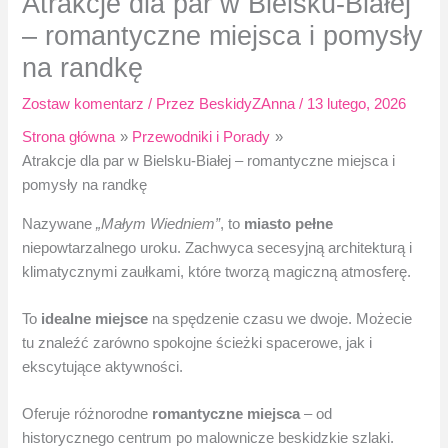
Atrakcje dla par w Bielsku-Białej
– romantyczne miejsca i pomysły
na randkę
Zostaw komentarz
/ Przez
BeskidyZAnna
/
13 lutego, 2026
Strona główna
Przewodniki i Porady
Atrakcje dla par w Bielsku-Białej – romantyczne miejsca i
pomysły na randkę
Nazywane
„Małym Wiedniem”
, to
miasto pełne
niepowtarzalnego uroku. Zachwyca secesyjną architekturą i
klimatycznymi zaułkami, które tworzą magiczną atmosferę.
To
idealne miejsce
na spędzenie czasu we dwoje. Możecie
tu znaleźć zarówno spokojne ścieżki spacerowe, jak i
ekscytujące aktywności.
Oferuje różnorodne
romantyczne miejsca
– od
historycznego centrum po malownicze beskidzkie szlaki.