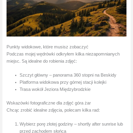
Punkty widokowe, które musisz zobaczyć
Podczas mojej wędrówki odkryłem kilka niezapomnianych
miejsc. Są idealne do robienia zdjęć:
Szczyt główny – panorama 360 stopni na Beskidy
Platforma widokowa przy górnej stacji kolejki
Trasa wokół Jeziora Międzybrodzkie
Wskazówki fotograficzne dla zdjęć góra żar
Chcąc zrobić idealne zdjęcia, polecam kilka rad:
Wybierz porę złotej godziny – shortly after sunrise lub
przed zachodem słońca