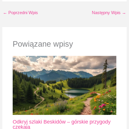
←
Poprzedni Wpis
Następny Wpis
→
Powiązane wpisy
Odkryj szlaki Beskidów – górskie przygody
czekają