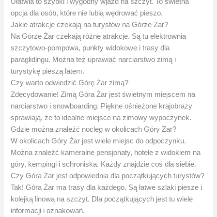
Ułatwia to szybki i wygodny wjazd na szczyt. To świetna
opcja dla osób, które nie lubią wędrować pieszo.
Jakie atrakcje czekają na turystów na Górze Żar?
Na Górze Żar czekają różne atrakcje. Są tu elektrownia
szczytowo-pompowa, punkty widokowe i trasy dla
paraglidingu. Można też uprawiać narciarstwo zimą i
turystykę pieszą latem.
Czy warto odwiedzić Górę Żar zimą?
Zdecydowanie! Zimą Góra Żar jest świetnym miejscem na
narciarstwo i snowboarding. Piękne ośnieżone krajobrazy
sprawiają, że to idealne miejsce na zimowy wypoczynek.
Gdzie można znaleźć nocleg w okolicach Góry Żar?
W okolicach Góry Żar jest wiele miejsc do odpoczynku.
Można znaleźć kameralne pensjonaty, hotele z widokiem na
góry, kempingi i schroniska. Każdy znajdzie coś dla siebie.
Czy Góra Żar jest odpowiednia dla początkujących turystów?
Tak! Góra Żar ma trasy dla każdego. Są łatwe szlaki piesze i
kolejką linową na szczyt. Dla początkujących jest tu wiele
informacji i oznakowań.