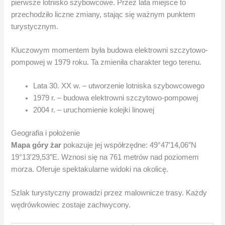
pierwsze lotnisko szybowcowe. Przez lata miejsce to
przechodziło liczne zmiany, stając się ważnym punktem
turystycznym.
Kluczowym momentem była budowa elektrowni szczytowo-
pompowej w 1979 roku. Ta zmieniła charakter tego terenu.
Lata 30. XX w. – utworzenie lotniska szybowcowego
1979 r. – budowa elektrowni szczytowo-pompowej
2004 r. – uruchomienie kolejki linowej
Geografia i położenie
Mapa góry żar
pokazuje jej współrzędne: 49°47′14,06″N
19°13′29,53″E. Wznosi się na 761 metrów nad poziomem
morza. Oferuje spektakularne widoki na okolicę.
Szlak turystyczny prowadzi przez malownicze trasy. Każdy
wędrówkowiec zostaje zachwycony.