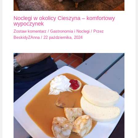
Noclegi w okolicy Cieszyna – komfortowy
wypoczynek
Zostaw komentarz
/
Gastronomia i Noclegi
/ Przez
BeskidyZAnna
/
22 października, 2024