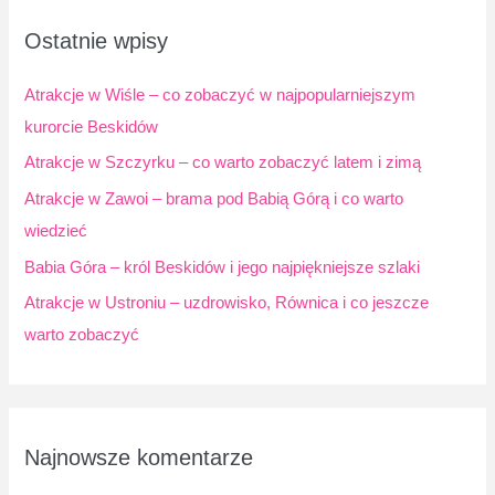
a
Ostatnie wpisy
j
d
Atrakcje w Wiśle – co zobaczyć w najpopularniejszym
l
kurorcie Beskidów
a
Atrakcje w Szczyrku – co warto zobaczyć latem i zimą
:
Atrakcje w Zawoi – brama pod Babią Górą i co warto
wiedzieć
Babia Góra – król Beskidów i jego najpiękniejsze szlaki
Atrakcje w Ustroniu – uzdrowisko, Równica i co jeszcze
warto zobaczyć
Najnowsze komentarze