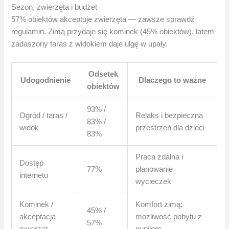
Sezon, zwierzęta i budżet
57% obiektów akceptuje zwierzęta — zawsze sprawdź
regulamin. Zimą przydaje się kominek (45% obiektów), latem
zadaszony taras z widokiem daje ulgę w upały.
Odsetek
Udogodnienie
Dlaczego to ważne
obiektów
93% /
Ogród / taras /
Relaks i bezpieczna
83% /
widok
przestrzeń dla dzieci
83%
Praca zdalna i
Dostęp
77%
planowanie
internetu
wycieczek
Kominek /
Komfort zimą;
45% /
akceptacja
możliwość pobytu z
57%
zwierząt
pupilem