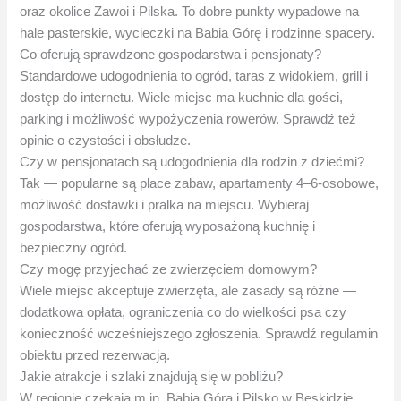
oraz okolice Zawoi i Pilska. To dobre punkty wypadowe na
hale pasterskie, wycieczki na Babia Górę i rodzinne spacery.
Co oferują sprawdzone gospodarstwa i pensjonaty?
Standardowe udogodnienia to ogród, taras z widokiem, grill i
dostęp do internetu. Wiele miejsc ma kuchnie dla gości,
parking i możliwość wypożyczenia rowerów. Sprawdź też
opinie o czystości i obsłudze.
Czy w pensjonatach są udogodnienia dla rodzin z dziećmi?
Tak — popularne są place zabaw, apartamenty 4–6-osobowe,
możliwość dostawki i pralka na miejscu. Wybieraj
gospodarstwa, które oferują wyposażoną kuchnię i
bezpieczny ogród.
Czy mogę przyjechać ze zwierzęciem domowym?
Wiele miejsc akceptuje zwierzęta, ale zasady są różne —
dodatkowa opłata, ograniczenia co do wielkości psa czy
konieczność wcześniejszego zgłoszenia. Sprawdź regulamin
obiektu przed rezerwacją.
Jakie atrakcje i szlaki znajdują się w pobliżu?
W regionie czekają m.in. Babia Góra i Pilsko w Beskidzie