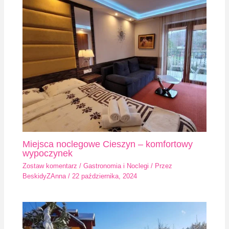
Miejsca noclegowe Cieszyn – komfortowy
wypoczynek
Zostaw komentarz
/
Gastronomia i Noclegi
/ Przez
BeskidyZAnna
/
22 października, 2024