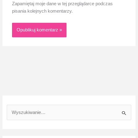
Zapamiętaj moje dane w tej przeglądarce podczas
pisania kolejnych komentarzy.
S
z
u
k