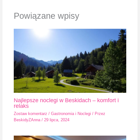
Powiązane wpisy
Najlepsze noclegi w Beskidach – komfort i
relaks
Zostaw komentarz
/
Gastronomia i Noclegi
/ Przez
BeskidyZAnna
/
29 lipca, 2024