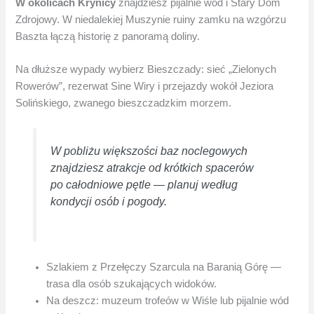
W okolicach Krynicy
znajdziesz pijalnie wód i Stary Dom
Zdrojowy. W niedalekiej Muszynie ruiny zamku na wzgórzu
Baszta łączą historię z panoramą doliny.
Na dłuższe wypady wybierz Bieszczady: sieć „Zielonych
Rowerów”, rezerwat Sine Wiry i przejazdy wokół Jeziora
Solińskiego, zwanego bieszczadzkim morzem.
W pobliżu większości baz noclegowych
znajdziesz atrakcje od krótkich spacerów
po całodniowe pętle — planuj według
kondycji osób i pogody.
Szlakiem z Przełęczy Szarcula na Baranią Górę —
trasa dla osób szukających widoków.
Na deszcz: muzeum trofeów w Wiśle lub pijalnie wód