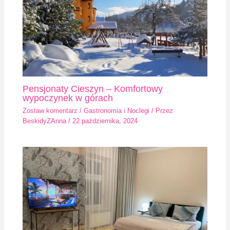
Pensjonaty Cieszyn – Komfortowy
wypoczynek w górach
Zostaw komentarz
/
Gastronomia i Noclegi
/ Przez
BeskidyZAnna
/
22 października, 2024