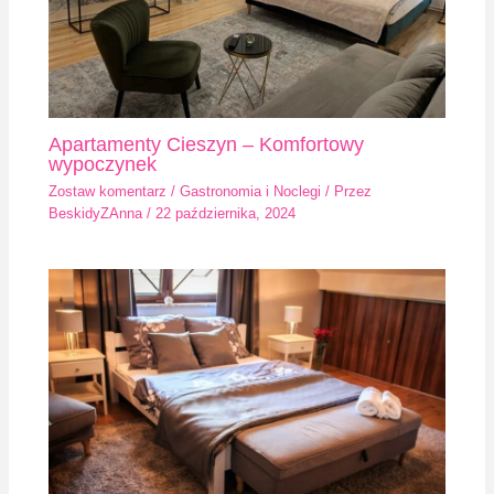
Apartamenty Cieszyn – Komfortowy
wypoczynek
Zostaw komentarz
/
Gastronomia i Noclegi
/ Przez
BeskidyZAnna
/
22 października, 2024