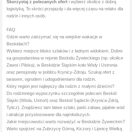
Skorzystaj z polecanych ofert
i wybierz okolice z dobrą
logistyką. To skróci przejazdy i da więcej czasu na relaks dla
rodzin i innych osób.
FAQ
Gdzie warto zatrzymać się na wiejskie wakacje w
Beskidach?
Wybierz miejsce blisko szlaków i z ładnym widokiem. Dobre
są gospodarstwa w rejonie Beskidu Żywieckiego (np. okolice
Zawoi i Pilska), w Beskidzie Śląskim koło Wisły i Ustronia
oraz pensjonaty w pobliżu Krynicy-Zdroju. Szukaj ofert z
tarasem, ogrodem i udogodnieniami dla rodzin.
Który region jest najlepszy dla rodzin z małymi dziećmi?
Do rodzinnego wypoczynku szczególnie polecam Beskid
Śląski (Wisła, Ustroń) oraz Beskid Sądecki (Krynica-Zdrój,
Tylicz). Znajdziesz tam łatwe szlaki, parki zabaw, pijalnie wód
i atrakcje przystosowane dla najmłodszych.
Jakie miejscowości warto rozważyć w Beskidzie Żywieckim?
Warto spojrzeć na Zubrzycę Górną, Kiczory i Lipnicę Wielką