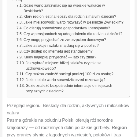
Gdzie warto zatrzymać się na wiejskie wakacje w
Beskidach?
Który region jest najlepszy dla rodzin z małymi dziećmi?
Jakie miejscowości warto rozważyć w Beskidzie Żywieckim?
Co oferują sprawdzone gospodarstwa i pensjonaty?
Czy w pensjonatach są udogodnienia dla rodzin z dziećmi?
Czy mogę przyjechać ze zwierzęciem domowym?
Jakie atrakcje i szlaki znajdują się w pobliżu?
Czy dostęp do internetu jest standardem?
Kiedy najlepiej przyjechać — lato czy zima?
Jak wybrać miejsce: bliżej szlaków czy miasta
uzdrowiskowego?
Czy można znaleźć noclegi poniżej 100 zł za osobę?
Jakie detale warto sprawdzić przed rezerwacją?
Gdzie znaleźć bezpośrednie informacje o miejscach
przyjaznych dzieciom?
Przegląd regionu: Beskidy dla rodzin, aktywnych i miłośników
natury
Pasma górskie na południu Polski oferują różnorodne
krajobrazy — od rodzinnych dolin po dzikie grzbiety.
Region
przy granicy słynie z łagodnych wzniesień, potoków i tras